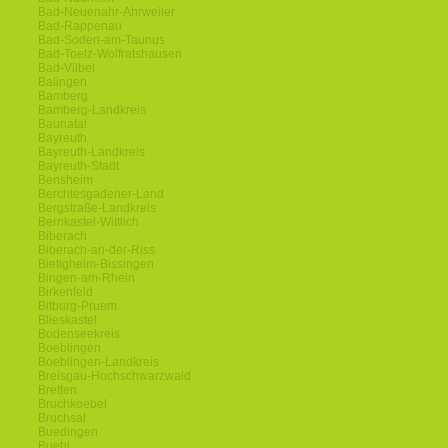
Bad-Neuenahr-Ahrweiler
Bad-Rappenau
Bad-Soden-am-Taunus
Bad-Toelz-Wolfratshausen
Bad-Vilbel
Balingen
Bamberg
Bamberg-Landkreis
Baunatal
Bayreuth
Bayreuth-Landkreis
Bayreuth-Stadt
Bensheim
Berchtesgadener-Land
Bergstraße-Landkreis
Bernkastel-Wittlich
Biberach
Biberach-an-der-Riss
Bietigheim-Bissingen
Bingen-am-Rhein
Birkenfeld
Bitburg-Pruem
Blieskastel
Bodenseekreis
Boeblingen
Boeblingen-Landkreis
Breisgau-Hochschwarzwald
Bretten
Bruchkoebel
Bruchsal
Buedingen
Buehl