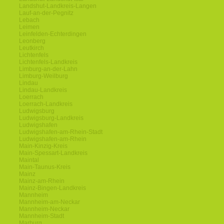
Landshut-Landkreis-Langen
Lauf-an-der-Pegnitz
Lebach
Leimen
Leinfelden-Echterdingen
Leonberg
Leutkirch
Lichtenfels
Lichtenfels-Landkreis
Limburg-an-der-Lahn
Limburg-Weilburg
Lindau
Lindau-Landkreis
Loerrach
Loerrach-Landkreis
Ludwigsburg
Ludwigsburg-Landkreis
Ludwigshafen
Ludwigshafen-am-Rhein-Stadt
Ludwigshafen-am-Rhein
Main-Kinzig-Kreis
Main-Spessart-Landkreis
Maintal
Main-Taunus-Kreis
Mainz
Mainz-am-Rhein
Mainz-Bingen-Landkreis
Mannheim
Mannheim-am-Neckar
Mannheim-Neckar
Mannheim-Stadt
Marburg