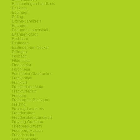
Emmendingen-Landkreis
Enzkreis
Eppingen
Erding
Erding-Landkreis
Erlangen
Erlangen-Hoechstadt
Erlangen-Stadt
Eschborn
Esslingen
Esslingen-am-Neckar
Ettlingen
Fellbach
Filderstadt
Floersheim
Forchheim
Forchheim-Oberfranken
Frankenthal
Frankfurt
Frankfurt-am-Main
Frankfurt-Main
Freiburg
Freiburg-im-Breisgau
Freising
Freising-Landkreis
Freudenstadt
Freudenstadt-Landkreis
Freyung-Grafenau
Friedberg-Bayern
Friedberg-Hessen
Friedrichsdorf
Friedrichshafen