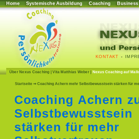
Home
Systemische Ausbildung
Coaching
Business
KONTAKT
-
IMPR
Über Nexus Coaching
|
Vita Matthias Weber
|
Nexus Coaching auf Mall
Startseite
⇒ Coaching Achern mehr Selbstbewusstsein stärken für mehr
Coaching Achern z
Selbstbewusstsein
stärken für mehr