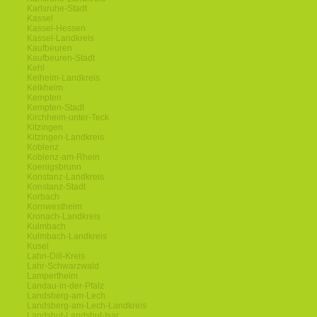
Karlsruhe-Stadt
Kassel
Kassel-Hessen
Kassel-Landkreis
Kaufbeuren
Kaufbeuren-Stadt
Kehl
Kelheim-Landkreis
Kelkheim
Kempten
Kempten-Stadt
Kirchheim-unter-Teck
Kitzingen
Kitzingen-Landkreis
Koblenz
Koblenz-am-Rhein
Koenigsbrunn
Konstanz-Landkreis
Konstanz-Stadt
Korbach
Kornwestheim
Kronach-Landkreis
Kulmbach
Kulmbach-Landkreis
Kusel
Lahn-Dill-Kreis
Lahr-Schwarzwald
Lampertheim
Landau-in-der-Pfalz
Landsberg-am-Lech
Landsberg-am-Lech-Landkreis
Landshut-Landshut-Isar