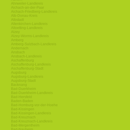
Ahrweiler-Landkreis
Aichach-an-der-Paar
Aichach-Friedberg-Landkreis
Alb-Donau-Kreis
Albstadt
Altenkirchen-Landkreis
Altoetting-Landkreis
Alzey
Alzey-Worms-Landkreis
Amberg
Amberg-Sulzbach-Landkreis
Andernach
Ansbach
Ansbach-Landkreis
Aschaffenburg
Aschaffenburg-Landkreis
Aschaffenburg-Stadt
Augsburg
Augsburg-Landkreis
Augsburg-Stadt
Backnang
Bad-Duerkheim
Bad-Duerkheim-Landkreis
Bad-Hersfeld
Baden-Baden
Bad-Homburg-vor-der-Hoehe
Bad-Kissingen
Bad-Kissingen-Landkreis
Bad-Kreuznach
Bad-Kreuznach-Landkreis
Bad-Mergentheim
Bad-Nauheim