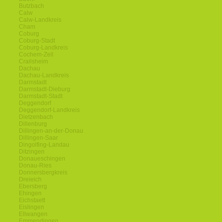
Butzbach
Calw
Calw-Landkreis
Cham
Coburg
Coburg-Stadt
Coburg-Landkreis
Cochem-Zell
Crailsheim
Dachau
Dachau-Landkreis
Darmstadt
Darmstadt-Dieburg
Darmstadt-Stadt
Deggendorf
Deggendorf-Landkreis
Dietzenbach
Dillenburg
Dillingen-an-der-Donau
Dillingen-Saar
Dingolfing-Landau
Ditzingen
Donaueschingen
Donau-Ries
Donnersbergkreis
Dreieich
Ebersberg
Ehingen
Eichstaett
Eislingen
Ellwangen
Emmendingen