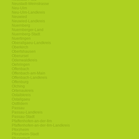
Neustadt-Weinstrasse
Neu-Ulm
Neu-Ulm-Landkreis
Neuwied
Neuwied-Landkreis
Nuernberg
Nuernberger-Land
Nuernberg-Stadt
Nuertingen
Oberallgaeu-Landkreis
Oberkirch
Obertshausen
Oberursel
Odenwaldkreis
Oehringen
Offenbach
Offenbach-am-Main
Offenbach-Landkreis
Offenburg
Olching
Ortenaukreis
Ostalbkreis
Ostallgaeu
Ostfildern
Passau
Passau-Landkreis
Passau-Stadt
Pfaffenhofen-an-der-Ilm
Pfaffenhofen-an-der-Ilm-Landkreis
Pforzheim
Pforzheim-Stadt
Pfungstadt