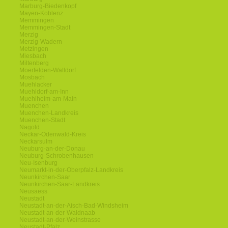
Marburg-Biedenkopf
Mayen-Koblenz
Memmingen
Memmingen-Stadt
Merzig
Merzig-Wadern
Metzingen
Miesbach
Miltenberg
Moerfelden-Walldorf
Mosbach
Muehlacker
Muehldorf-am-Inn
Muehlheim-am-Main
Muenchen
Muenchen-Landkreis
Muenchen-Stadt
Nagold
Neckar-Odenwald-Kreis
Neckarsulm
Neuburg-an-der-Donau
Neuburg-Schrobenhausen
Neu-Isenburg
Neumarkt-in-der-Oberpfalz-Landkreis
Neunkirchen-Saar
Neunkirchen-Saar-Landkreis
Neusaess
Neustadt
Neustadt-an-der-Aisch-Bad-Windsheim
Neustadt-an-der-Waldnaab
Neustadt-an-der-Weinstrasse
Neustadt-Pfalz