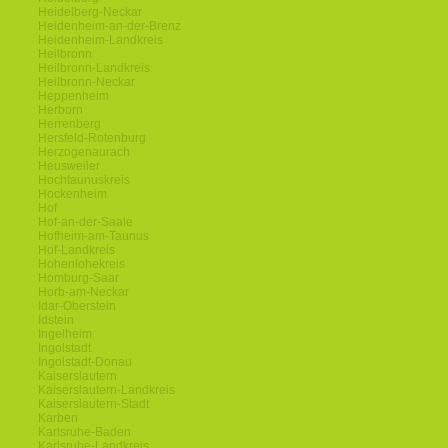
Heidelberg-Neckar
Heidenheim-an-der-Brenz
Heidenheim-Landkreis
Heilbronn
Heilbronn-Landkreis
Heilbronn-Neckar
Heppenheim
Herborn
Herrenberg
Hersfeld-Rotenburg
Herzogenaurach
Heusweiler
Hochtaunuskreis
Hockenheim
Hof
Hof-an-der-Saale
Hofheim-am-Taunus
Hof-Landkreis
Hohenlohekreis
Homburg-Saar
Horb-am-Neckar
Idar-Oberstein
Idstein
Ingelheim
Ingolstadt
Ingolstadt-Donau
Kaiserslautern
Kaiserslautern-Landkreis
Kaiserslautern-Stadt
Karben
Karlsruhe-Baden
Karlsruhe-Landkreis