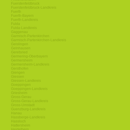
Fuerstenfeldbruck
Fuerstenfeldbruck-Landkreis
Fuerth
Fuerth-Bayern
Fuerth-Landkreis
Fulda
Fulda-Landkreis
Gaggenau
Garmisch-Partenkirchen
Garmisch-Partenkirchen-Landkreis
Geislingen
Gelnhausen
Geretsried
Germering-Oberbayern
Germersheim
Germersheim-Landkreis
Gersthofen
Giengen
Giessen
Giessen-Landkreis
Goeppingen
Goeppingen-Landkreis
Griesheim
Gross-Gerau
Gross-Gerau-Landkreis
Gross-Umstadt
Guenzburg-Landkreis
Hanau
Hassberge-Landkreis
Hassloch
Hattersheim
Heidelberg