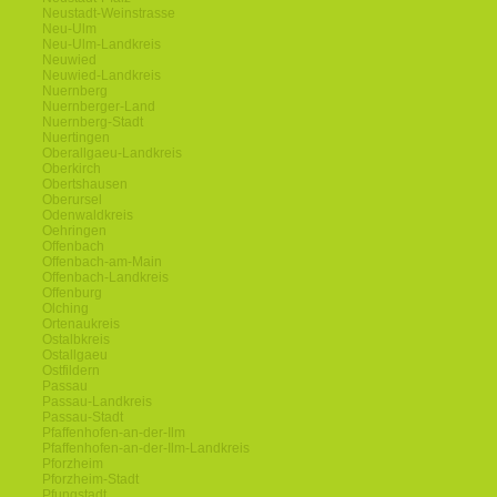
Neustadt-Weinstrasse
Neu-Ulm
Neu-Ulm-Landkreis
Neuwied
Neuwied-Landkreis
Nuernberg
Nuernberger-Land
Nuernberg-Stadt
Nuertingen
Oberallgaeu-Landkreis
Oberkirch
Obertshausen
Oberursel
Odenwaldkreis
Oehringen
Offenbach
Offenbach-am-Main
Offenbach-Landkreis
Offenburg
Olching
Ortenaukreis
Ostalbkreis
Ostallgaeu
Ostfildern
Passau
Passau-Landkreis
Passau-Stadt
Pfaffenhofen-an-der-Ilm
Pfaffenhofen-an-der-Ilm-Landkreis
Pforzheim
Pforzheim-Stadt
Pfungstadt