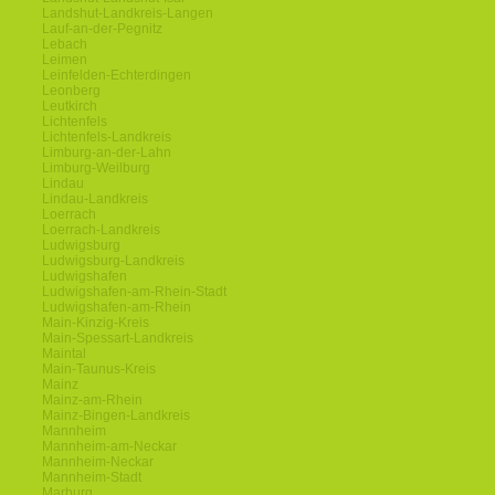
Landshut-Landkreis-Langen
Lauf-an-der-Pegnitz
Lebach
Leimen
Leinfelden-Echterdingen
Leonberg
Leutkirch
Lichtenfels
Lichtenfels-Landkreis
Limburg-an-der-Lahn
Limburg-Weilburg
Lindau
Lindau-Landkreis
Loerrach
Loerrach-Landkreis
Ludwigsburg
Ludwigsburg-Landkreis
Ludwigshafen
Ludwigshafen-am-Rhein-Stadt
Ludwigshafen-am-Rhein
Main-Kinzig-Kreis
Main-Spessart-Landkreis
Maintal
Main-Taunus-Kreis
Mainz
Mainz-am-Rhein
Mainz-Bingen-Landkreis
Mannheim
Mannheim-am-Neckar
Mannheim-Neckar
Mannheim-Stadt
Marburg