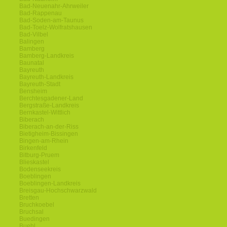
Bad-Neuenahr-Ahrweiler
Bad-Rappenau
Bad-Soden-am-Taunus
Bad-Toelz-Wolfratshausen
Bad-Vilbel
Balingen
Bamberg
Bamberg-Landkreis
Baunatal
Bayreuth
Bayreuth-Landkreis
Bayreuth-Stadt
Bensheim
Berchtesgadener-Land
Bergstraße-Landkreis
Bernkastel-Wittlich
Biberach
Biberach-an-der-Riss
Bietigheim-Bissingen
Bingen-am-Rhein
Birkenfeld
Bitburg-Pruem
Blieskastel
Bodenseekreis
Boeblingen
Boeblingen-Landkreis
Breisgau-Hochschwarzwald
Bretten
Bruchkoebel
Bruchsal
Buedingen
Buehl