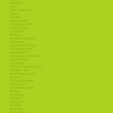
Butzbach
Calw
Calw-Landkreis
Cham
Coburg
Coburg-Stadt
Coburg-Landkreis
Cochem-Zell
Crailsheim
Dachau
Dachau-Landkreis
Darmstadt
Darmstadt-Dieburg
Darmstadt-Stadt
Deggendorf
Deggendorf-Landkreis
Dietzenbach
Dillenburg
Dillingen-an-der-Donau
Dillingen-Saar
Dingolfing-Landau
Ditzingen
Donaueschingen
Donau-Ries
Donnersbergkreis
Dreieich
Ebersberg
Ehingen
Eichstaett
Eislingen
Ellwangen
Emmendingen