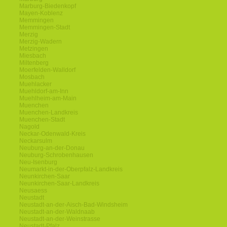
Marburg-Biedenkopf
Mayen-Koblenz
Memmingen
Memmingen-Stadt
Merzig
Merzig-Wadern
Metzingen
Miesbach
Miltenberg
Moerfelden-Walldorf
Mosbach
Muehlacker
Muehldorf-am-Inn
Muehlheim-am-Main
Muenchen
Muenchen-Landkreis
Muenchen-Stadt
Nagold
Neckar-Odenwald-Kreis
Neckarsulm
Neuburg-an-der-Donau
Neuburg-Schrobenhausen
Neu-Isenburg
Neumarkt-in-der-Oberpfalz-Landkreis
Neunkirchen-Saar
Neunkirchen-Saar-Landkreis
Neusaess
Neustadt
Neustadt-an-der-Aisch-Bad-Windsheim
Neustadt-an-der-Waldnaab
Neustadt-an-der-Weinstrasse
Neustadt-Pfalz