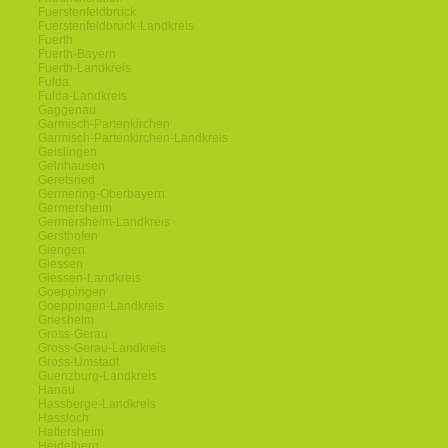
Fuerstenfeldbruck
Fuerstenfeldbruck-Landkreis
Fuerth
Fuerth-Bayern
Fuerth-Landkreis
Fulda
Fulda-Landkreis
Gaggenau
Garmisch-Partenkirchen
Garmisch-Partenkirchen-Landkreis
Geislingen
Gelnhausen
Geretsried
Germering-Oberbayern
Germersheim
Germersheim-Landkreis
Gersthofen
Giengen
Giessen
Giessen-Landkreis
Goeppingen
Goeppingen-Landkreis
Griesheim
Gross-Gerau
Gross-Gerau-Landkreis
Gross-Umstadt
Guenzburg-Landkreis
Hanau
Hassberge-Landkreis
Hassloch
Hattersheim
Heidelberg