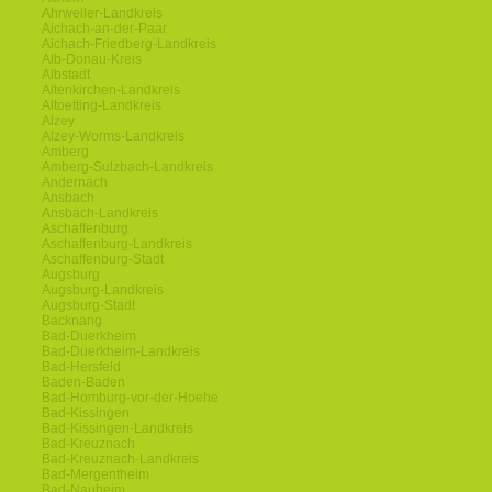
Ahrweiler-Landkreis
Aichach-an-der-Paar
Aichach-Friedberg-Landkreis
Alb-Donau-Kreis
Albstadt
Altenkirchen-Landkreis
Altoetting-Landkreis
Alzey
Alzey-Worms-Landkreis
Amberg
Amberg-Sulzbach-Landkreis
Andernach
Ansbach
Ansbach-Landkreis
Aschaffenburg
Aschaffenburg-Landkreis
Aschaffenburg-Stadt
Augsburg
Augsburg-Landkreis
Augsburg-Stadt
Backnang
Bad-Duerkheim
Bad-Duerkheim-Landkreis
Bad-Hersfeld
Baden-Baden
Bad-Homburg-vor-der-Hoehe
Bad-Kissingen
Bad-Kissingen-Landkreis
Bad-Kreuznach
Bad-Kreuznach-Landkreis
Bad-Mergentheim
Bad-Nauheim