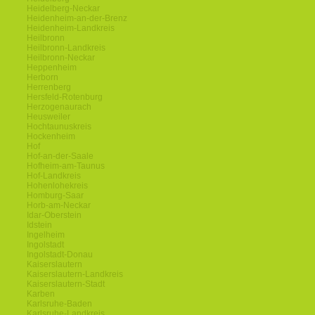
Heidelberg-Neckar
Heidenheim-an-der-Brenz
Heidenheim-Landkreis
Heilbronn
Heilbronn-Landkreis
Heilbronn-Neckar
Heppenheim
Herborn
Herrenberg
Hersfeld-Rotenburg
Herzogenaurach
Heusweiler
Hochtaunuskreis
Hockenheim
Hof
Hof-an-der-Saale
Hofheim-am-Taunus
Hof-Landkreis
Hohenlohekreis
Homburg-Saar
Horb-am-Neckar
Idar-Oberstein
Idstein
Ingelheim
Ingolstadt
Ingolstadt-Donau
Kaiserslautern
Kaiserslautern-Landkreis
Kaiserslautern-Stadt
Karben
Karlsruhe-Baden
Karlsruhe-Landkreis