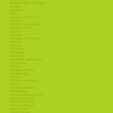
Emmendingen-Landkreis
Enzkreis
Eppingen
Erding
Erding-Landkreis
Erlangen
Erlangen-Hoechstadt
Erlangen-Stadt
Eschborn
Esslingen
Esslingen-am-Neckar
Ettlingen
Fellbach
Filderstadt
Floersheim
Forchheim
Forchheim-Oberfranken
Frankenthal
Frankfurt
Frankfurt-am-Main
Frankfurt-Main
Freiburg
Freiburg-im-Breisgau
Freising
Freising-Landkreis
Freudenstadt
Freudenstadt-Landkreis
Freyung-Grafenau
Friedberg-Bayern
Friedberg-Hessen
Friedrichsdorf
Friedrichshafen