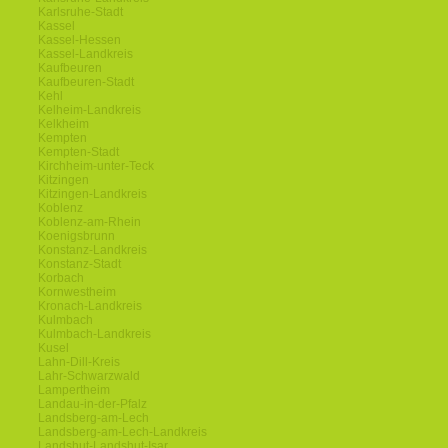
Karlsruhe-Stadt
Kassel
Kassel-Hessen
Kassel-Landkreis
Kaufbeuren
Kaufbeuren-Stadt
Kehl
Kelheim-Landkreis
Kelkheim
Kempten
Kempten-Stadt
Kirchheim-unter-Teck
Kitzingen
Kitzingen-Landkreis
Koblenz
Koblenz-am-Rhein
Koenigsbrunn
Konstanz-Landkreis
Konstanz-Stadt
Korbach
Kornwestheim
Kronach-Landkreis
Kulmbach
Kulmbach-Landkreis
Kusel
Lahn-Dill-Kreis
Lahr-Schwarzwald
Lampertheim
Landau-in-der-Pfalz
Landsberg-am-Lech
Landsberg-am-Lech-Landkreis
Landshut-Landshut-Isar