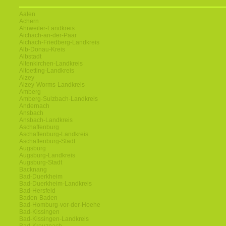
Aalen
Achern
Ahrweiler-Landkreis
Aichach-an-der-Paar
Aichach-Friedberg-Landkreis
Alb-Donau-Kreis
Albstadt
Altenkirchen-Landkreis
Altoetting-Landkreis
Alzey
Alzey-Worms-Landkreis
Amberg
Amberg-Sulzbach-Landkreis
Andernach
Ansbach
Ansbach-Landkreis
Aschaffenburg
Aschaffenburg-Landkreis
Aschaffenburg-Stadt
Augsburg
Augsburg-Landkreis
Augsburg-Stadt
Backnang
Bad-Duerkheim
Bad-Duerkheim-Landkreis
Bad-Hersfeld
Baden-Baden
Bad-Homburg-vor-der-Hoehe
Bad-Kissingen
Bad-Kissingen-Landkreis