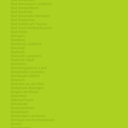
Bad-Kreuznach
Bad-Kreuznach-Landkreis
Bad-Mergentheim
Bad-Nauheim
Bad-Neuenahr-Ahrweiler
Bad-Rappenau
Bad-Soden-am-Taunus
Bad-Toelz-Wolfratshausen
Bad-Vilbel
Balingen
Bamberg
Bamberg-Landkreis
Baunatal
Bayreuth
Bayreuth-Landkreis
Bayreuth-Stadt
Bensheim
Berchtesgadener-Land
Bergstraße-Landkreis
Bernkastel-Wittlich
Biberach
Biberach-an-der-Riss
Bietigheim-Bissingen
Bingen-am-Rhein
Birkenfeld
Bitburg-Pruem
Blieskastel
Bodenseekreis
Boeblingen
Boeblingen-Landkreis
Breisgau-Hochschwarzwald
Bretten