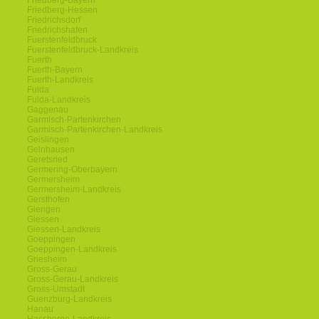
Friedberg-Bayern
Friedberg-Hessen
Friedrichsdorf
Friedrichshafen
Fuerstenfeldbruck
Fuerstenfeldbruck-Landkreis
Fuerth
Fuerth-Bayern
Fuerth-Landkreis
Fulda
Fulda-Landkreis
Gaggenau
Garmisch-Partenkirchen
Garmisch-Partenkirchen-Landkreis
Geislingen
Gelnhausen
Geretsried
Germering-Oberbayern
Germersheim
Germersheim-Landkreis
Gersthofen
Giengen
Giessen
Giessen-Landkreis
Goeppingen
Goeppingen-Landkreis
Griesheim
Gross-Gerau
Gross-Gerau-Landkreis
Gross-Umstadt
Guenzburg-Landkreis
Hanau