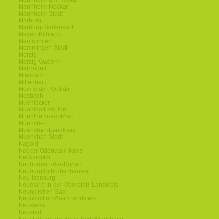
Mannheim-am-Neckar
Mannheim-Neckar
Mannheim-Stadt
Marburg
Marburg-Biedenkopf
Mayen-Koblenz
Memmingen
Memmingen-Stadt
Merzig
Merzig-Wadern
Metzingen
Miesbach
Miltenberg
Moerfelden-Walldorf
Mosbach
Muehlacker
Muehldorf-am-Inn
Muehlheim-am-Main
Muenchen
Muenchen-Landkreis
Muenchen-Stadt
Nagold
Neckar-Odenwald-Kreis
Neckarsulm
Neuburg-an-der-Donau
Neuburg-Schrobenhausen
Neu-Isenburg
Neumarkt-in-der-Oberpfalz-Landkreis
Neunkirchen-Saar
Neunkirchen-Saar-Landkreis
Neusaess
Neustadt