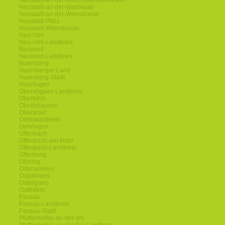
Neustadt-an-der-Aisch-Bad-Windsheim
Neustadt-an-der-Waldnaab
Neustadt-an-der-Weinstrasse
Neustadt-Pfalz
Neustadt-Weinstrasse
Neu-Ulm
Neu-Ulm-Landkreis
Neuwied
Neuwied-Landkreis
Nuernberg
Nuernberger-Land
Nuernberg-Stadt
Nuertingen
Oberallgaeu-Landkreis
Oberkirch
Obertshausen
Oberursel
Odenwaldkreis
Oehringen
Offenbach
Offenbach-am-Main
Offenbach-Landkreis
Offenburg
Olching
Ortenaukreis
Ostalbkreis
Ostallgaeu
Ostfildern
Passau
Passau-Landkreis
Passau-Stadt
Pfaffenhofen-an-der-Ilm