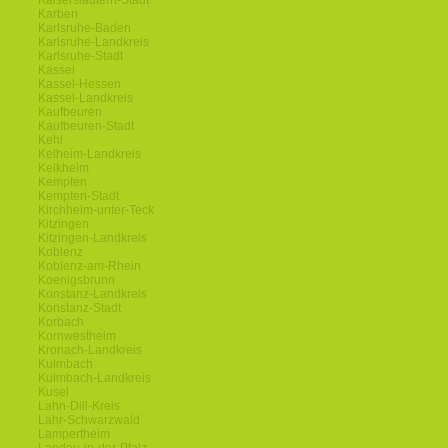
Kaiserslautern-Stadt
Karben
Karlsruhe-Baden
Karlsruhe-Landkreis
Karlsruhe-Stadt
Kassel
Kassel-Hessen
Kassel-Landkreis
Kaufbeuren
Kaufbeuren-Stadt
Kehl
Kelheim-Landkreis
Kelkheim
Kempten
Kempten-Stadt
Kirchheim-unter-Teck
Kitzingen
Kitzingen-Landkreis
Koblenz
Koblenz-am-Rhein
Koenigsbrunn
Konstanz-Landkreis
Konstanz-Stadt
Korbach
Kornwestheim
Kronach-Landkreis
Kulmbach
Kulmbach-Landkreis
Kusel
Lahn-Dill-Kreis
Lahr-Schwarzwald
Lampertheim