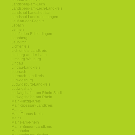
Landau-in-der-Pfalz
Landsberg-am-Lech
Landsberg-am-Lech-Landkreis
Landshut-Landshut-Isar
Landshut-Landkreis-Langen
Lauf-an-der-Pegnitz
Lebach
Leimen
Leinfelden-Echterdingen
Leonberg
Leutkirch
Lichtenfels
Lichtenfels-Landkreis
Limburg-an-der-Lahn
Limburg-Weilburg
Lindau
Lindau-Landkreis
Loerrach
Loerrach-Landkreis
Ludwigsburg
Ludwigsburg-Landkreis
Ludwigshafen
Ludwigshafen-am-Rhein-Stadt
Ludwigshafen-am-Rhein
Main-Kinzig-Kreis
Main-Spessart-Landkreis
Maintal
Main-Taunus-Kreis
Mainz
Mainz-am-Rhein
Mainz-Bingen-Landkreis
Mannheim