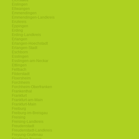
Eichstaett
Eislingen
Ellwangen
Emmendingen
Emmendingen-Landkreis
Enzkreis
Eppingen
Erding
Erding-Landkreis
Erlangen
Erlangen-Hoechstadt
Erlangen-Stadt
Eschborn
Esslingen
Esslingen-am-Neckar
Ettlingen
Fellbach
Filderstadt
Floersheim
Forchheim
Forchheim-Oberfranken
Frankenthal
Frankfurt
Frankfurt-am-Main
Frankfurt-Main
Freiburg
Freiburg-im-Breisgau
Freising
Freising-Landkreis
Freudenstadt
Freudenstadt-Landkreis
Freyung-Grafenau