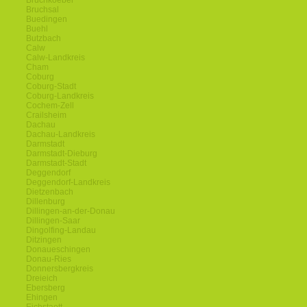
Bruchkoebel
Bruchsal
Buedingen
Buehl
Butzbach
Calw
Calw-Landkreis
Cham
Coburg
Coburg-Stadt
Coburg-Landkreis
Cochem-Zell
Crailsheim
Dachau
Dachau-Landkreis
Darmstadt
Darmstadt-Dieburg
Darmstadt-Stadt
Deggendorf
Deggendorf-Landkreis
Dietzenbach
Dillenburg
Dillingen-an-der-Donau
Dillingen-Saar
Dingolfing-Landau
Ditzingen
Donaueschingen
Donau-Ries
Donnersbergkreis
Dreieich
Ebersberg
Ehingen