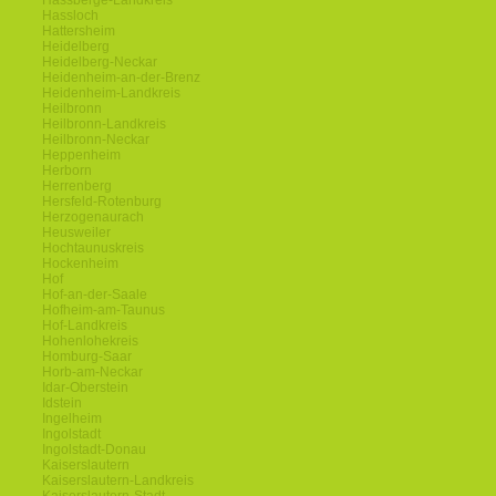
Hassberge-Landkreis
Hassloch
Hattersheim
Heidelberg
Heidelberg-Neckar
Heidenheim-an-der-Brenz
Heidenheim-Landkreis
Heilbronn
Heilbronn-Landkreis
Heilbronn-Neckar
Heppenheim
Herborn
Herrenberg
Hersfeld-Rotenburg
Herzogenaurach
Heusweiler
Hochtaunuskreis
Hockenheim
Hof
Hof-an-der-Saale
Hofheim-am-Taunus
Hof-Landkreis
Hohenlohekreis
Homburg-Saar
Horb-am-Neckar
Idar-Oberstein
Idstein
Ingelheim
Ingolstadt
Ingolstadt-Donau
Kaiserslautern
Kaiserslautern-Landkreis