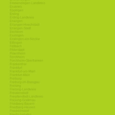
Emmendingen-Landkreis
Enzkreis
Eppingen
Erding
Erding-Landkreis
Erlangen
Erlangen-Hoechstadt
Erlangen-Stadt
Eschborn
Esslingen
Esslingen-am-Neckar
Ettlingen
Fellbach
Filderstadt
Floersheim
Forchheim
Forchheim-Oberfranken
Frankenthal
Frankfurt
Frankfurt-am-Main
Frankfurt-Main
Freiburg
Freiburg-im-Breisgau
Freising
Freising-Landkreis
Freudenstadt
Freudenstadt-Landkreis
Freyung-Grafenau
Friedberg-Bayern
Friedberg-Hessen
Friedrichsdorf
Friedrichshafen