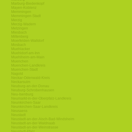
Marburg-Biedenkopf
Mayen-Koblenz
Memmingen
Memmingen-Stadt
Merzig
Merzig-Wadern
Metzingen
Miesbach
Miltenberg
Moerfelden-Walldorf
Mosbach
Muehlacker
Muehldorf-am-Inn
Muehlheim-am-Main
Muenchen
Muenchen-Landkreis
Muenchen-Stadt
Nagold
Neckar-Odenwald-Kreis
Neckarsulm
Neuburg-an-der-Donau
Neuburg-Schrobenhausen
Neu-Isenburg
Neumarkt-in-der-Oberpfalz-Landkreis
Neunkirchen-Saar
Neunkirchen-Saar-Landkreis
Neusaess
Neustadt
Neustadt-an-der-Aisch-Bad-Windsheim
Neustadt-an-der-Waldnaab
Neustadt-an-der-Weinstrasse
Neustadt-Pfalz