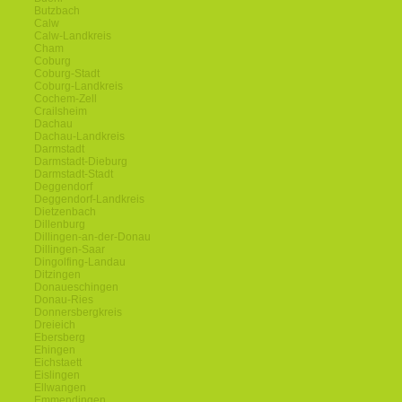
Butzbach
Calw
Calw-Landkreis
Cham
Coburg
Coburg-Stadt
Coburg-Landkreis
Cochem-Zell
Crailsheim
Dachau
Dachau-Landkreis
Darmstadt
Darmstadt-Dieburg
Darmstadt-Stadt
Deggendorf
Deggendorf-Landkreis
Dietzenbach
Dillenburg
Dillingen-an-der-Donau
Dillingen-Saar
Dingolfing-Landau
Ditzingen
Donaueschingen
Donau-Ries
Donnersbergkreis
Dreieich
Ebersberg
Ehingen
Eichstaett
Eislingen
Ellwangen
Emmendingen