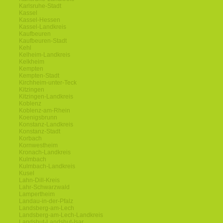
Karlsruhe-Stadt
Kassel
Kassel-Hessen
Kassel-Landkreis
Kaufbeuren
Kaufbeuren-Stadt
Kehl
Kelheim-Landkreis
Kelkheim
Kempten
Kempten-Stadt
Kirchheim-unter-Teck
Kitzingen
Kitzingen-Landkreis
Koblenz
Koblenz-am-Rhein
Koenigsbrunn
Konstanz-Landkreis
Konstanz-Stadt
Korbach
Kornwestheim
Kronach-Landkreis
Kulmbach
Kulmbach-Landkreis
Kusel
Lahn-Dill-Kreis
Lahr-Schwarzwald
Lampertheim
Landau-in-der-Pfalz
Landsberg-am-Lech
Landsberg-am-Lech-Landkreis
Landshut-Landshut-Isar