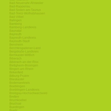
Bad-Neuenahr-Ahrweiler
Bad-Rappenau
Bad-Soden-am-Taunus
Bad-Toelz-Wolfratshausen
Bad-Vilbel
Balingen
Bamberg
Bamberg-Landkreis
Baunatal
Bayreuth
Bayreuth-Landkreis
Bayreuth-Stadt
Bensheim
Berchtesgadener-Land
Bergstraße-Landkreis
Bernkastel-Wittlich
Biberach
Biberach-an-der-Riss
Bietigheim-Bissingen
Bingen-am-Rhein
Birkenfeld
Bitburg-Pruem
Blieskastel
Bodenseekreis
Boeblingen
Boeblingen-Landkreis
Breisgau-Hochschwarzwald
Bretten
Bruchkoebel
Bruchsal
Buedingen
Buehl