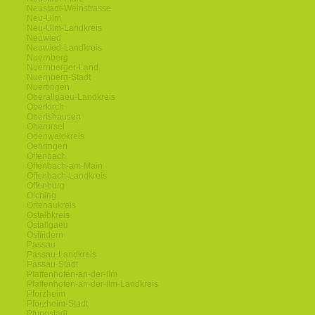
Neustadt-Weinstrasse
Neu-Ulm
Neu-Ulm-Landkreis
Neuwied
Neuwied-Landkreis
Nuernberg
Nuernberger-Land
Nuernberg-Stadt
Nuertingen
Oberallgaeu-Landkreis
Oberkirch
Obertshausen
Oberursel
Odenwaldkreis
Oehringen
Offenbach
Offenbach-am-Main
Offenbach-Landkreis
Offenburg
Olching
Ortenaukreis
Ostalbkreis
Ostallgaeu
Ostfildern
Passau
Passau-Landkreis
Passau-Stadt
Pfaffenhofen-an-der-Ilm
Pfaffenhofen-an-der-Ilm-Landkreis
Pforzheim
Pforzheim-Stadt
Pfungstadt