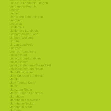
Landshut-Landkreis-Langen
Lauf-an-der-Pegnitz
Lebach
Leimen
Leinfelden-Echterdingen
Leonberg
Leutkirch
Lichtenfels
Lichtenfels-Landkreis
Limburg-an-der-Lahn
Limburg-Weilburg
Lindau
Lindau-Landkreis
Loerrach
Loerrach-Landkreis
Ludwigsburg
Ludwigsburg-Landkreis
Ludwigshafen
Ludwigshafen-am-Rhein-Stadt
Ludwigshafen-am-Rhein
Main-Kinzig-Kreis
Main-Spessart-Landkreis
Maintal
Main-Taunus-Kreis
Mainz
Mainz-am-Rhein
Mainz-Bingen-Landkreis
Mannheim
Mannheim-am-Neckar
Mannheim-Neckar
Mannheim-Stadt
Marburg