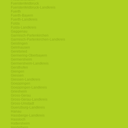
Fuerstenfeldbruck
Fuerstenfeldbruck-Landkreis
Fuerth
Fuerth-Bayern
Fuerth-Landkreis
Fulda
Fulda-Landkreis
Gaggenau
Garmisch-Partenkirchen
Garmisch-Partenkirchen-Landkreis
Geislingen
Gelnhausen
Geretsried
Germering-Oberbayern
Germersheim
Germersheim-Landkreis
Gersthofen
Giengen
Giessen
Giessen-Landkreis
Goeppingen
Goeppingen-Landkreis
Griesheim
Gross-Gerau
Gross-Gerau-Landkreis
Gross-Umstadt
Guenzburg-Landkreis
Hanau
Hassberge-Landkreis
Hassloch
Hattersheim
Heidelberg