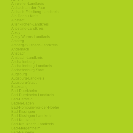
Ahrweiler-Landkreis
Aichach-an-der-Paar
Aichach-Friedberg-Landkreis
Alb-Donau-Kreis
Albstadt
Altenkirchen-Landkreis
Altoetting-Landkreis
Alzey
Alzey-Worms-Landkreis
Amberg
Amberg-Sulzbach-Landkreis
Andernach
Ansbach
Ansbach-Landkreis
Aschaffenburg
Aschaffenburg-Landkreis
Aschaffenburg-Stadt
Augsburg
Augsburg-Landkreis
Augsburg-Stadt
Backnang
Bad-Duerkheim
Bad-Duerkheim-Landkreis
Bad-Hersfeld
Baden-Baden
Bad-Homburg-vor-der-Hoehe
Bad-Kissingen
Bad-Kissingen-Landkreis
Bad-Kreuznach
Bad-Kreuznach-Landkreis
Bad-Mergentheim
Bad-Nauheim