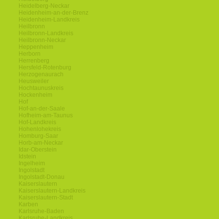
Heidelberg-Neckar
Heidenheim-an-der-Brenz
Heidenheim-Landkreis
Heilbronn
Heilbronn-Landkreis
Heilbronn-Neckar
Heppenheim
Herborn
Herrenberg
Hersfeld-Rotenburg
Herzogenaurach
Heusweiler
Hochtaunuskreis
Hockenheim
Hof
Hof-an-der-Saale
Hofheim-am-Taunus
Hof-Landkreis
Hohenlohekreis
Homburg-Saar
Horb-am-Neckar
Idar-Oberstein
Idstein
Ingelheim
Ingolstadt
Ingolstadt-Donau
Kaiserslautern
Kaiserslautern-Landkreis
Kaiserslautern-Stadt
Karben
Karlsruhe-Baden
Karlsruhe-Landkreis