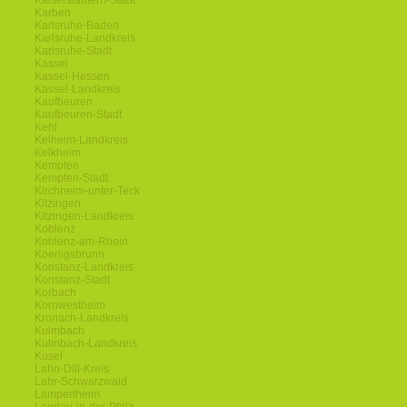
Kaiserslautern-Stadt
Karben
Karlsruhe-Baden
Karlsruhe-Landkreis
Karlsruhe-Stadt
Kassel
Kassel-Hessen
Kassel-Landkreis
Kaufbeuren
Kaufbeuren-Stadt
Kehl
Kelheim-Landkreis
Kelkheim
Kempten
Kempten-Stadt
Kirchheim-unter-Teck
Kitzingen
Kitzingen-Landkreis
Koblenz
Koblenz-am-Rhein
Koenigsbrunn
Konstanz-Landkreis
Konstanz-Stadt
Korbach
Kornwestheim
Kronach-Landkreis
Kulmbach
Kulmbach-Landkreis
Kusel
Lahn-Dill-Kreis
Lahr-Schwarzwald
Lampertheim