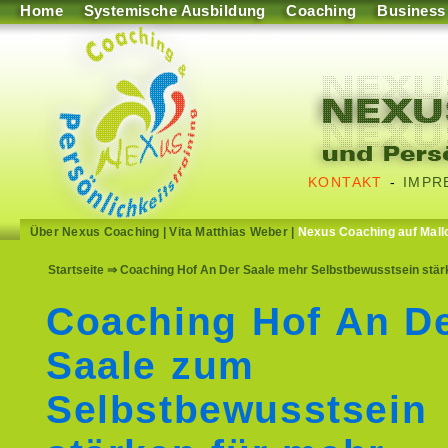
Home
Systemische Ausbildung
Coaching
Business
KONTAKT
-
IMPR
Über Nexus Coaching
|
Vita Matthias Weber
|
Nexus Coaching auf Mall
Startseite
⇒ Coaching Hof An Der Saale mehr Selbstbewusstsein stärke
Coaching Hof An D
Saale zum
Selbstbewusstsein