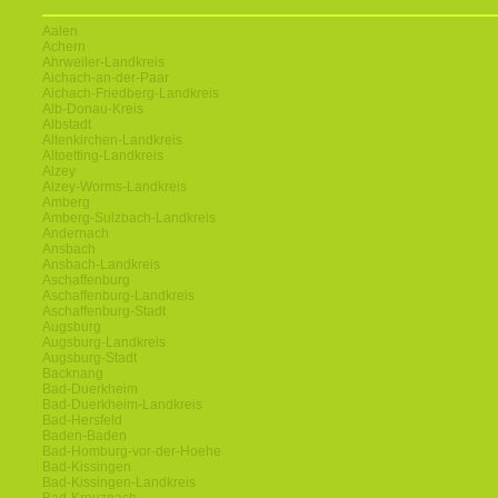
Aalen
Achern
Ahrweiler-Landkreis
Aichach-an-der-Paar
Aichach-Friedberg-Landkreis
Alb-Donau-Kreis
Albstadt
Altenkirchen-Landkreis
Altoetting-Landkreis
Alzey
Alzey-Worms-Landkreis
Amberg
Amberg-Sulzbach-Landkreis
Andernach
Ansbach
Ansbach-Landkreis
Aschaffenburg
Aschaffenburg-Landkreis
Aschaffenburg-Stadt
Augsburg
Augsburg-Landkreis
Augsburg-Stadt
Backnang
Bad-Duerkheim
Bad-Duerkheim-Landkreis
Bad-Hersfeld
Baden-Baden
Bad-Homburg-vor-der-Hoehe
Bad-Kissingen
Bad-Kissingen-Landkreis