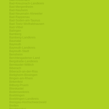
Bad-Kreuznach
Bad-Kreuznach-Landkreis
Bad-Mergentheim
Bad-Nauheim
Bad-Neuenahr-Ahrweiler
Bad-Rappenau
Bad-Soden-am-Taunus
Bad-Toelz-Wolfratshausen
Bad-Vilbel
Balingen
Bamberg
Bamberg-Landkreis
Baunatal
Bayreuth
Bayreuth-Landkreis
Bayreuth-Stadt
Bensheim
Berchtesgadener-Land
Bergstraße-Landkreis
Bernkastel-Wittlich
Biberach
Biberach-an-der-Riss
Bietigheim-Bissingen
Bingen-am-Rhein
Birkenfeld
Bitburg-Pruem
Blieskastel
Bodenseekreis
Boeblingen
Boeblingen-Landkreis
Breisgau-Hochschwarzwald
Bretten