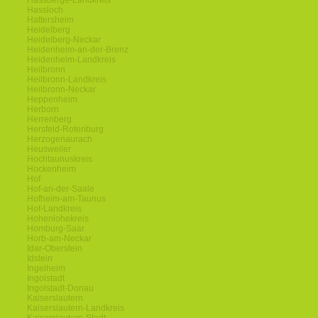
Hassberge-Landkreis
Hassloch
Hattersheim
Heidelberg
Heidelberg-Neckar
Heidenheim-an-der-Brenz
Heidenheim-Landkreis
Heilbronn
Heilbronn-Landkreis
Heilbronn-Neckar
Heppenheim
Herborn
Herrenberg
Hersfeld-Rotenburg
Herzogenaurach
Heusweiler
Hochtaunuskreis
Hockenheim
Hof
Hof-an-der-Saale
Hofheim-am-Taunus
Hof-Landkreis
Hohenlohekreis
Homburg-Saar
Horb-am-Neckar
Idar-Oberstein
Idstein
Ingelheim
Ingolstadt
Ingolstadt-Donau
Kaiserslautern
Kaiserslautern-Landkreis