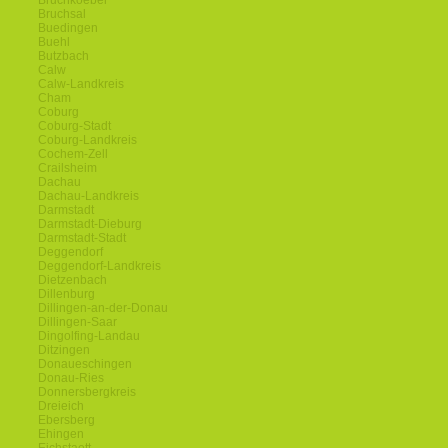
Bruchkoebel
Bruchsal
Buedingen
Buehl
Butzbach
Calw
Calw-Landkreis
Cham
Coburg
Coburg-Stadt
Coburg-Landkreis
Cochem-Zell
Crailsheim
Dachau
Dachau-Landkreis
Darmstadt
Darmstadt-Dieburg
Darmstadt-Stadt
Deggendorf
Deggendorf-Landkreis
Dietzenbach
Dillenburg
Dillingen-an-der-Donau
Dillingen-Saar
Dingolfing-Landau
Ditzingen
Donaueschingen
Donau-Ries
Donnersbergkreis
Dreieich
Ebersberg
Ehingen