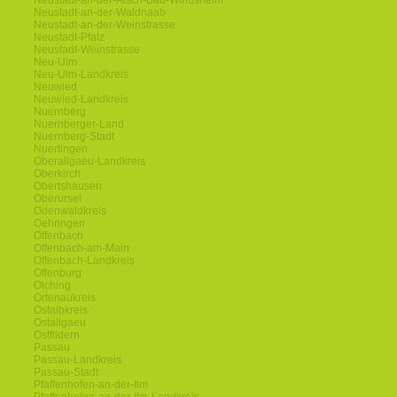
Neustadt-an-der-Aisch-Bad-Windsheim
Neustadt-an-der-Waldnaab
Neustadt-an-der-Weinstrasse
Neustadt-Pfalz
Neustadt-Weinstrasse
Neu-Ulm
Neu-Ulm-Landkreis
Neuwied
Neuwied-Landkreis
Nuernberg
Nuernberger-Land
Nuernberg-Stadt
Nuertingen
Oberallgaeu-Landkreis
Oberkirch
Obertshausen
Oberursel
Odenwaldkreis
Oehringen
Offenbach
Offenbach-am-Main
Offenbach-Landkreis
Offenburg
Olching
Ortenaukreis
Ostalbkreis
Ostallgaeu
Ostfildern
Passau
Passau-Landkreis
Passau-Stadt
Pfaffenhofen-an-der-Ilm