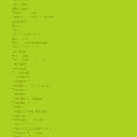
Eichstaett
Eislingen
Ellwangen
Emmendingen
Emmendingen-Landkreis
Enzkreis
Eppingen
Erding
Erding-Landkreis
Erlangen
Erlangen-Hoechstadt
Erlangen-Stadt
Eschborn
Esslingen
Esslingen-am-Neckar
Ettlingen
Fellbach
Filderstadt
Floersheim
Forchheim
Forchheim-Oberfranken
Frankenthal
Frankfurt
Frankfurt-am-Main
Frankfurt-Main
Freiburg
Freiburg-im-Breisgau
Freising
Freising-Landkreis
Freudenstadt
Freudenstadt-Landkreis
Freyung-Grafenau