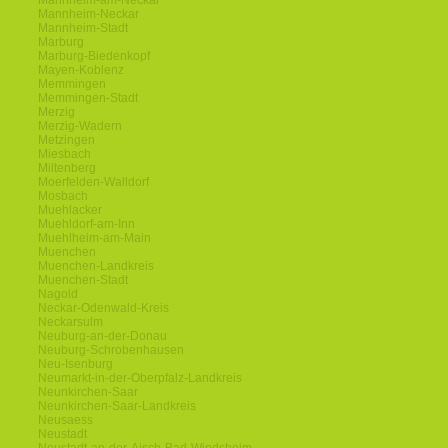
Mannheim-am-Neckar
Mannheim-Neckar
Mannheim-Stadt
Marburg
Marburg-Biedenkopf
Mayen-Koblenz
Memmingen
Memmingen-Stadt
Merzig
Merzig-Wadern
Metzingen
Miesbach
Miltenberg
Moerfelden-Walldorf
Mosbach
Muehlacker
Muehldorf-am-Inn
Muehlheim-am-Main
Muenchen
Muenchen-Landkreis
Muenchen-Stadt
Nagold
Neckar-Odenwald-Kreis
Neckarsulm
Neuburg-an-der-Donau
Neuburg-Schrobenhausen
Neu-Isenburg
Neumarkt-in-der-Oberpfalz-Landkreis
Neunkirchen-Saar
Neunkirchen-Saar-Landkreis
Neusaess
Neustadt