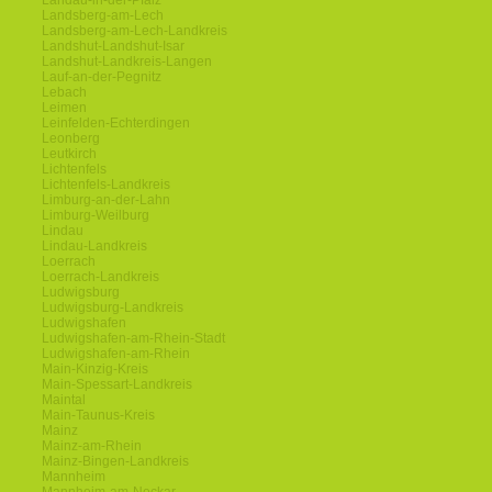
Landau-in-der-Pfalz
Landsberg-am-Lech
Landsberg-am-Lech-Landkreis
Landshut-Landshut-Isar
Landshut-Landkreis-Langen
Lauf-an-der-Pegnitz
Lebach
Leimen
Leinfelden-Echterdingen
Leonberg
Leutkirch
Lichtenfels
Lichtenfels-Landkreis
Limburg-an-der-Lahn
Limburg-Weilburg
Lindau
Lindau-Landkreis
Loerrach
Loerrach-Landkreis
Ludwigsburg
Ludwigsburg-Landkreis
Ludwigshafen
Ludwigshafen-am-Rhein-Stadt
Ludwigshafen-am-Rhein
Main-Kinzig-Kreis
Main-Spessart-Landkreis
Maintal
Main-Taunus-Kreis
Mainz
Mainz-am-Rhein
Mainz-Bingen-Landkreis
Mannheim