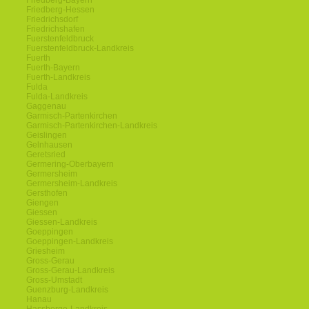
Friedberg-Bayern
Friedberg-Hessen
Friedrichsdorf
Friedrichshafen
Fuerstenfeldbruck
Fuerstenfeldbruck-Landkreis
Fuerth
Fuerth-Bayern
Fuerth-Landkreis
Fulda
Fulda-Landkreis
Gaggenau
Garmisch-Partenkirchen
Garmisch-Partenkirchen-Landkreis
Geislingen
Gelnhausen
Geretsried
Germering-Oberbayern
Germersheim
Germersheim-Landkreis
Gersthofen
Giengen
Giessen
Giessen-Landkreis
Goeppingen
Goeppingen-Landkreis
Griesheim
Gross-Gerau
Gross-Gerau-Landkreis
Gross-Umstadt
Guenzburg-Landkreis
Hanau