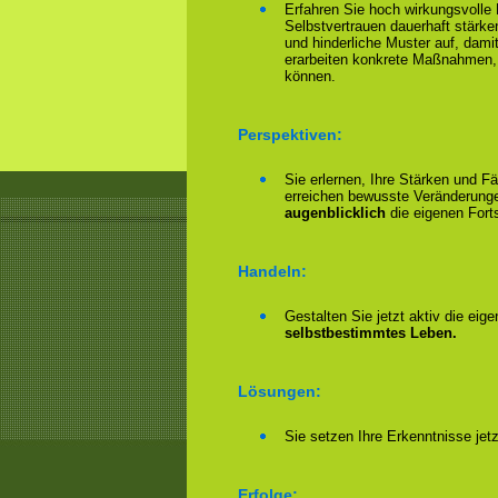
Erfahren Sie hoch wirkungsvolle
Selbstvertrauen dauerhaft stärke
und hinderliche Muster auf, damit
erarbeiten konkrete Maßnahmen,
können.
Perspektiven:
Sie erlernen, Ihre Stärken und F
erreichen bewusste Veränderungen
augenblicklich
die eigenen Forts
Handeln:
Gestalten Sie jetzt aktiv die eig
selbstbestimmtes Leben.
Lösungen:
Sie setzen Ihre Erkenntnisse jet
Erfolge: