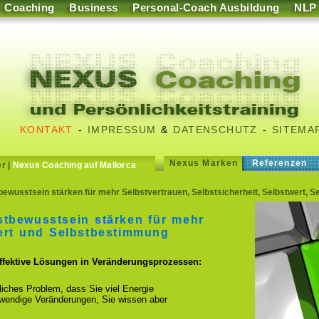
Coaching
Business
Personal-Coach Ausbildung
NLP
KONTAKT
-
IMPRESSUM
&
DATENSCHUTZ
-
SITEMA
Nexus Marken
Referenzen
er
|
Nexus Coaching auf Mallorca
wusstsein stärken für mehr Selbstvertrauen, Selbstsicherheit, Selbstwert, 
tbewusstsein stärken für mehr
wert und Selbstbestimmung
effektive Lösungen in Veränderungsprozessen:
fliches Problem, dass Sie viel Energie
otwendige Veränderungen, Sie wissen aber