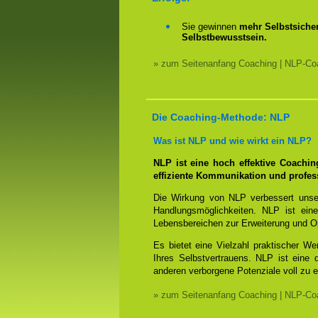
Sie gewinnen
mehr Selbstsicher
Selbstbewusstsein.
» zum Seitenanfang Coaching | NLP-Coa
Die Coaching-Methode: NLP
Was ist NLP und wie wirkt ein NLP?
NLP ist eine hoch effektive Coachi
effiziente Kommunikation und profes
Die Wirkung von NLP verbessert unse
Handlungsmöglichkeiten. NLP ist eine
Lebensbereichen zur Erweiterung und O
Es bietet eine Vielzahl praktischer W
Ihres Selbstvertrauens. NLP ist eine
anderen verborgene Potenziale voll zu e
» zum Seitenanfang Coaching | NLP-Coa