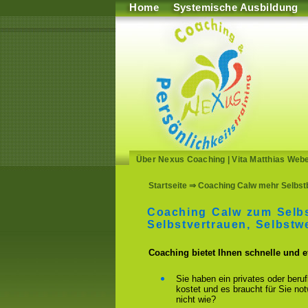
Home
Systemische Ausbildung
Über Nexus Coaching
|
Vita Matthias Web
Startseite
⇒ Coaching Calw mehr Selbstbe
Coaching Calw zum Selbs
Selbstvertrauen, Selbst
Coaching bietet Ihnen schnelle und 
Sie haben ein privates oder beru
kostet und es braucht für Sie n
nicht wie?