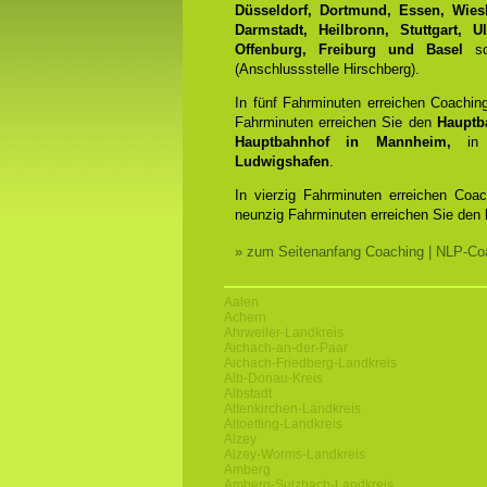
Düsseldorf, Dortmund, Essen, Wiesb
Darmstadt, Heilbronn, Stuttgart, 
Offenburg, Freiburg und Basel
sow
(Anschlussstelle Hirschberg).
In fünf Fahrminuten erreichen Coachin
Fahrminuten erreichen Sie den
Hauptb
Hauptbahnhof in Mannheim,
in 
Ludwigshafen
.
In vierzig Fahrminuten erreichen Coa
neunzig Fahrminuten erreichen Sie den
» zum Seitenanfang Coaching | NLP-Coa
Aalen
Achern
Ahrweiler-Landkreis
Aichach-an-der-Paar
Aichach-Friedberg-Landkreis
Alb-Donau-Kreis
Albstadt
Altenkirchen-Landkreis
Altoetting-Landkreis
Alzey
Alzey-Worms-Landkreis
Amberg
Amberg-Sulzbach-Landkreis