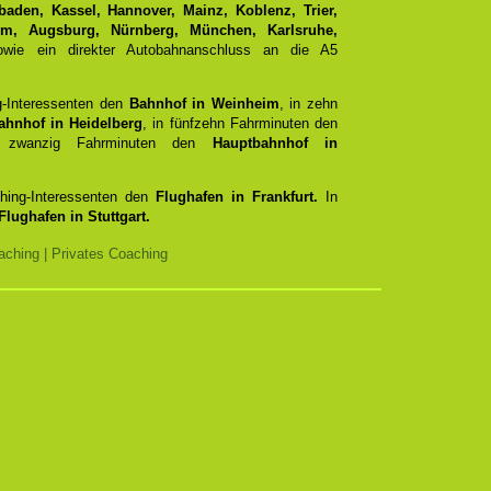
aden, Kassel, Hannover, Mainz, Koblenz, Trier,
Ulm, Augsburg, Nürnberg, München, Karlsruhe,
ie ein direkter Autobahnanschluss an die A5
g-Interessenten den
Bahnhof in Weinheim
, in zehn
ahnhof in Heidelberg
, in fünfzehn Fahrminuten den
zwanzig Fahrminuten den
Hauptbahnhof in
ching-Interessenten den
Flughafen in Frankfurt.
In
Flughafen in Stuttgart.
ching | Privates Coaching