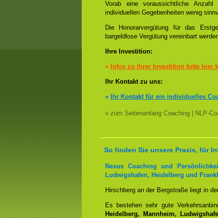
Vorab eine voraussichtliche Anzah
individuellen Gegebenheiten wenig sinnv
Die Honorarvergütung für das Erstge
bargeldlose Vergütung vereinbart werde
Ihre Investition:
»
Infos zu Ihrer Investition bitte hier 
Ihr Kontakt zu uns:
»
Ihr Kontakt für ein individuelles Co
» zum Seitenanfang Coaching | NLP-Coa
So finden Sie unsere Praxis, für 
Nexus Coaching und Persönlichkei
Ludwigshafen, Heidelberg und Frankf
Hirschberg an der Bergstraße liegt in d
Es bestehen sehr gute Verkehrsanbi
Heidelberg, Mannheim, Ludwigshafen