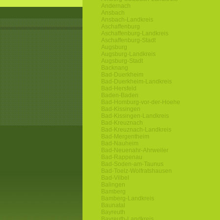
Andernach
Ansbach
Ansbach-Landkreis
Aschaffenburg
Aschaffenburg-Landkreis
Aschaffenburg-Stadt
Augsburg
Augsburg-Landkreis
Augsburg-Stadt
Backnang
Bad-Duerkheim
Bad-Duerkheim-Landkreis
Bad-Hersfeld
Baden-Baden
Bad-Homburg-vor-der-Hoehe
Bad-Kissingen
Bad-Kissingen-Landkreis
Bad-Kreuznach
Bad-Kreuznach-Landkreis
Bad-Mergentheim
Bad-Nauheim
Bad-Neuenahr-Ahrweiler
Bad-Rappenau
Bad-Soden-am-Taunus
Bad-Toelz-Wolfratshausen
Bad-Vilbel
Balingen
Bamberg
Bamberg-Landkreis
Baunatal
Bayreuth
Bayreuth-Landkreis