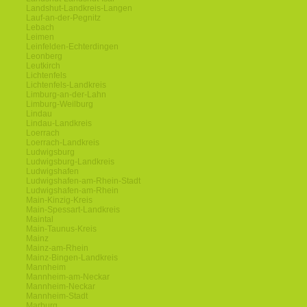
Landshut-Landkreis-Langen
Lauf-an-der-Pegnitz
Lebach
Leimen
Leinfelden-Echterdingen
Leonberg
Leutkirch
Lichtenfels
Lichtenfels-Landkreis
Limburg-an-der-Lahn
Limburg-Weilburg
Lindau
Lindau-Landkreis
Loerrach
Loerrach-Landkreis
Ludwigsburg
Ludwigsburg-Landkreis
Ludwigshafen
Ludwigshafen-am-Rhein-Stadt
Ludwigshafen-am-Rhein
Main-Kinzig-Kreis
Main-Spessart-Landkreis
Maintal
Main-Taunus-Kreis
Mainz
Mainz-am-Rhein
Mainz-Bingen-Landkreis
Mannheim
Mannheim-am-Neckar
Mannheim-Neckar
Mannheim-Stadt
Marburg