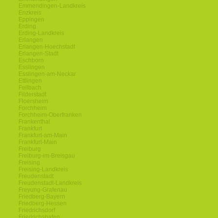
Emmendingen-Landkreis
Enzkreis
Eppingen
Erding
Erding-Landkreis
Erlangen
Erlangen-Hoechstadt
Erlangen-Stadt
Eschborn
Esslingen
Esslingen-am-Neckar
Ettlingen
Fellbach
Filderstadt
Floersheim
Forchheim
Forchheim-Oberfranken
Frankenthal
Frankfurt
Frankfurt-am-Main
Frankfurt-Main
Freiburg
Freiburg-im-Breisgau
Freising
Freising-Landkreis
Freudenstadt
Freudenstadt-Landkreis
Freyung-Grafenau
Friedberg-Bayern
Friedberg-Hessen
Friedrichsdorf
Friedrichshafen