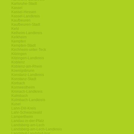
Karlsruhe-Stadt
Kassel
Kassel-Hessen
Kassel-Landkreis
Kaufbeuren
Kaufbeuren-Stadt
Kehl
Kelheim-Landkreis
Kelkheim
Kempten
Kempten-Stadt
Kirchheim-unter-Teck
Kitzingen
Kitzingen-Landkreis
Koblenz
Koblenz-am-Rhein
Koenigsbrunn
Konstanz-Landkreis
Konstanz-Stadt
Korbach
Kornwestheim
Kronach-Landkreis
Kulmbach
Kulmbach-Landkreis
Kusel
Lahn-Dill-Kreis
Lahr-Schwarzwald
Lampertheim
Landau-in-der-Pfalz
Landsberg-am-Lech
Landsberg-am-Lech-Landkreis
Landshut-Landshut-Isar