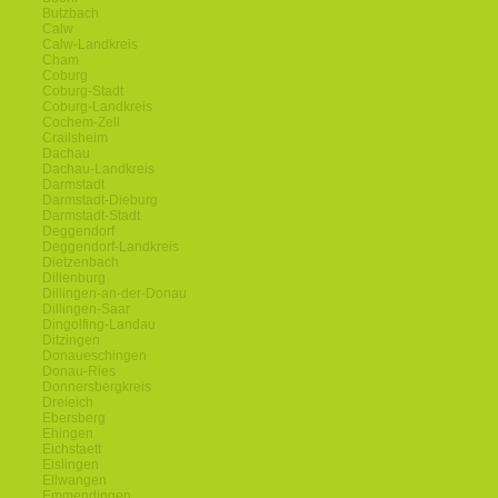
Butzbach
Calw
Calw-Landkreis
Cham
Coburg
Coburg-Stadt
Coburg-Landkreis
Cochem-Zell
Crailsheim
Dachau
Dachau-Landkreis
Darmstadt
Darmstadt-Dieburg
Darmstadt-Stadt
Deggendorf
Deggendorf-Landkreis
Dietzenbach
Dillenburg
Dillingen-an-der-Donau
Dillingen-Saar
Dingolfing-Landau
Ditzingen
Donaueschingen
Donau-Ries
Donnersbergkreis
Dreieich
Ebersberg
Ehingen
Eichstaett
Eislingen
Ellwangen
Emmendingen