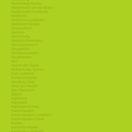
Heidelberg-Neckar
Heidenheim-an-der-Brenz
Heidenheim-Landkreis
Heilbronn
Heilbronn-Landkreis
Heilbronn-Neckar
Heppenheim
Herborn
Herrenberg
Hersfeld-Rotenburg
Herzogenaurach
Heusweiler
Hochtaunuskreis
Hockenheim
Hof
Hof-an-der-Saale
Hofheim-am-Taunus
Hof-Landkreis
Hohenlohekreis
Homburg-Saar
Horb-am-Neckar
Idar-Oberstein
Idstein
Ingelheim
Ingolstadt
Ingolstadt-Donau
Kaiserslautern
Kaiserslautern-Landkreis
Kaiserslautern-Stadt
Karben
Karlsruhe-Baden
Karlsruhe-Landkreis