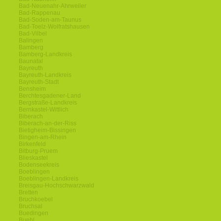
Bad-Neuenahr-Ahrweiler
Bad-Rappenau
Bad-Soden-am-Taunus
Bad-Toelz-Wolfratshausen
Bad-Vilbel
Balingen
Bamberg
Bamberg-Landkreis
Baunatal
Bayreuth
Bayreuth-Landkreis
Bayreuth-Stadt
Bensheim
Berchtesgadener-Land
Bergstraße-Landkreis
Bernkastel-Wittlich
Biberach
Biberach-an-der-Riss
Bietigheim-Bissingen
Bingen-am-Rhein
Birkenfeld
Bitburg-Pruem
Blieskastel
Bodenseekreis
Boeblingen
Boeblingen-Landkreis
Breisgau-Hochschwarzwald
Bretten
Bruchkoebel
Bruchsal
Buedingen
Buehl