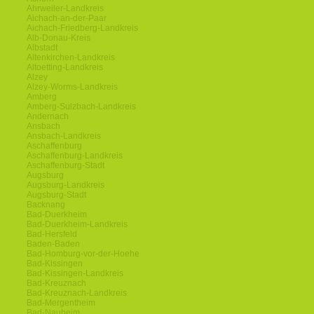
Ahrweiler-Landkreis
Aichach-an-der-Paar
Aichach-Friedberg-Landkreis
Alb-Donau-Kreis
Albstadt
Altenkirchen-Landkreis
Altoetting-Landkreis
Alzey
Alzey-Worms-Landkreis
Amberg
Amberg-Sulzbach-Landkreis
Andernach
Ansbach
Ansbach-Landkreis
Aschaffenburg
Aschaffenburg-Landkreis
Aschaffenburg-Stadt
Augsburg
Augsburg-Landkreis
Augsburg-Stadt
Backnang
Bad-Duerkheim
Bad-Duerkheim-Landkreis
Bad-Hersfeld
Baden-Baden
Bad-Homburg-vor-der-Hoehe
Bad-Kissingen
Bad-Kissingen-Landkreis
Bad-Kreuznach
Bad-Kreuznach-Landkreis
Bad-Mergentheim
Bad-Nauheim