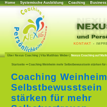
Home
Systemische Ausbildung
Coaching
Business
KONTAKT
-
IMPR
Über Nexus Coaching
|
Vita Matthias Weber
|
Nexus Coaching auf Mall
Startseite
⇒ Coaching Weinheim mehr Selbstbewusstsein stärken für m
Coaching Weinhei
Selbstbewusstsein
stärken für mehr