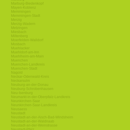
Marburg-Biedenkopf
Mayen-Koblenz
Memmingen
Memmingen-Stadt
Merzig
Merzig-Wadern
Metzingen
Miesbach
Miltenberg
Moerfelden-Walldorf
Mosbach
Muehlacker
Muehldorf-am-Inn
Muehlheim-am-Main
Muenchen
Muenchen-Landkreis
Muenchen-Stadt
Nagold
Neckar-Odenwald-Kreis
Neckarsulm
Neuburg-an-der-Donau
Neuburg-Schrobenhausen
Neu-Isenburg
Neumarkt-in-der-Oberpfalz-Landkreis
Neunkirchen-Saar
Neunkirchen-Saar-Landkreis
Neusaess
Neustadt
Neustadt-an-der-Aisch-Bad-Windsheim
Neustadt-an-der-Waldnaab
Neustadt-an-der-Weinstrasse
Neustadt-Pfalz