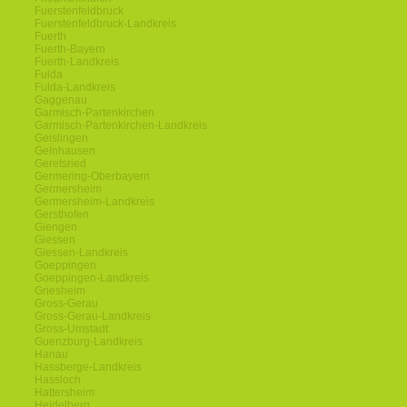
Fuerstenfeldbruck
Fuerstenfeldbruck-Landkreis
Fuerth
Fuerth-Bayern
Fuerth-Landkreis
Fulda
Fulda-Landkreis
Gaggenau
Garmisch-Partenkirchen
Garmisch-Partenkirchen-Landkreis
Geislingen
Gelnhausen
Geretsried
Germering-Oberbayern
Germersheim
Germersheim-Landkreis
Gersthofen
Giengen
Giessen
Giessen-Landkreis
Goeppingen
Goeppingen-Landkreis
Griesheim
Gross-Gerau
Gross-Gerau-Landkreis
Gross-Umstadt
Guenzburg-Landkreis
Hanau
Hassberge-Landkreis
Hassloch
Hattersheim
Heidelberg