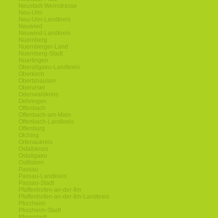
Neustadt-Weinstrasse
Neu-Ulm
Neu-Ulm-Landkreis
Neuwied
Neuwied-Landkreis
Nuernberg
Nuernberger-Land
Nuernberg-Stadt
Nuertingen
Oberallgaeu-Landkreis
Oberkirch
Obertshausen
Oberursel
Odenwaldkreis
Oehringen
Offenbach
Offenbach-am-Main
Offenbach-Landkreis
Offenburg
Olching
Ortenaukreis
Ostalbkreis
Ostallgaeu
Ostfildern
Passau
Passau-Landkreis
Passau-Stadt
Pfaffenhofen-an-der-Ilm
Pfaffenhofen-an-der-Ilm-Landkreis
Pforzheim
Pforzheim-Stadt
Pfungstadt