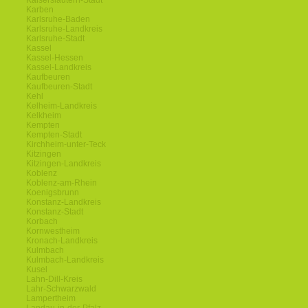
Kaiserslautern-Stadt
Karben
Karlsruhe-Baden
Karlsruhe-Landkreis
Karlsruhe-Stadt
Kassel
Kassel-Hessen
Kassel-Landkreis
Kaufbeuren
Kaufbeuren-Stadt
Kehl
Kelheim-Landkreis
Kelkheim
Kempten
Kempten-Stadt
Kirchheim-unter-Teck
Kitzingen
Kitzingen-Landkreis
Koblenz
Koblenz-am-Rhein
Koenigsbrunn
Konstanz-Landkreis
Konstanz-Stadt
Korbach
Kornwestheim
Kronach-Landkreis
Kulmbach
Kulmbach-Landkreis
Kusel
Lahn-Dill-Kreis
Lahr-Schwarzwald
Lampertheim