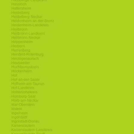
Hassberge-Landkreis
Hassloch
Hattersheim
Heidelberg
Heidelberg-Neckar
Heidenheim-an-der-Brenz
Heidenheim-Landkreis
Heilbronn
Heilbronn-Landkreis
Heilbronn-Neckar
Heppenheim
Herborn
Herrenberg
Hersfeld-Rotenburg
Herzogenaurach
Heusweiler
Hochtaunuskreis
Hockenheim
Hof
Hof-an-der-Saale
Hofheim-am-Taunus
Hof-Landkreis
Hohenlohekreis
Homburg-Saar
Horb-am-Neckar
Idar-Oberstein
Idstein
Ingelheim
Ingolstadt
Ingolstadt-Donau
Kaiserslautern
Kaiserslautern-Landkreis