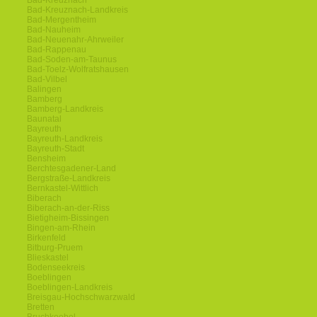
Bad-Kreuznach
Bad-Kreuznach-Landkreis
Bad-Mergentheim
Bad-Nauheim
Bad-Neuenahr-Ahrweiler
Bad-Rappenau
Bad-Soden-am-Taunus
Bad-Toelz-Wolfratshausen
Bad-Vilbel
Balingen
Bamberg
Bamberg-Landkreis
Baunatal
Bayreuth
Bayreuth-Landkreis
Bayreuth-Stadt
Bensheim
Berchtesgadener-Land
Bergstraße-Landkreis
Bernkastel-Wittlich
Biberach
Biberach-an-der-Riss
Bietigheim-Bissingen
Bingen-am-Rhein
Birkenfeld
Bitburg-Pruem
Blieskastel
Bodenseekreis
Boeblingen
Boeblingen-Landkreis
Breisgau-Hochschwarzwald
Bretten