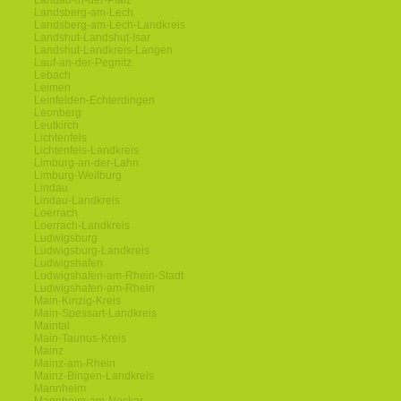
Landau-in-der-Pfalz
Landsberg-am-Lech
Landsberg-am-Lech-Landkreis
Landshut-Landshut-Isar
Landshut-Landkreis-Langen
Lauf-an-der-Pegnitz
Lebach
Leimen
Leinfelden-Echterdingen
Leonberg
Leutkirch
Lichtenfels
Lichtenfels-Landkreis
Limburg-an-der-Lahn
Limburg-Weilburg
Lindau
Lindau-Landkreis
Loerrach
Loerrach-Landkreis
Ludwigsburg
Ludwigsburg-Landkreis
Ludwigshafen
Ludwigshafen-am-Rhein-Stadt
Ludwigshafen-am-Rhein
Main-Kinzig-Kreis
Main-Spessart-Landkreis
Maintal
Main-Taunus-Kreis
Mainz
Mainz-am-Rhein
Mainz-Bingen-Landkreis
Mannheim