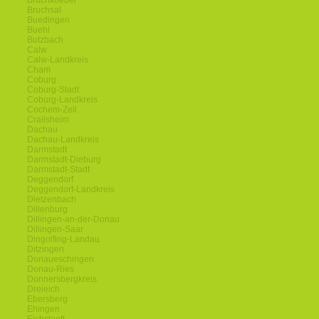
Bruchkoebel
Bruchsal
Buedingen
Buehl
Butzbach
Calw
Calw-Landkreis
Cham
Coburg
Coburg-Stadt
Coburg-Landkreis
Cochem-Zell
Crailsheim
Dachau
Dachau-Landkreis
Darmstadt
Darmstadt-Dieburg
Darmstadt-Stadt
Deggendorf
Deggendorf-Landkreis
Dietzenbach
Dillenburg
Dillingen-an-der-Donau
Dillingen-Saar
Dingolfing-Landau
Ditzingen
Donaueschingen
Donau-Ries
Donnersbergkreis
Dreieich
Ebersberg
Ehingen