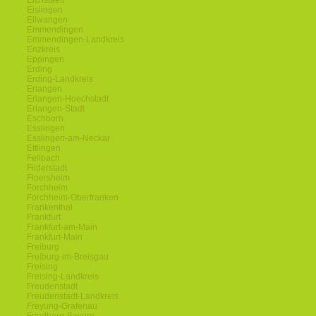
Eichstaett
Eislingen
Ellwangen
Emmendingen
Emmendingen-Landkreis
Enzkreis
Eppingen
Erding
Erding-Landkreis
Erlangen
Erlangen-Hoechstadt
Erlangen-Stadt
Eschborn
Esslingen
Esslingen-am-Neckar
Ettlingen
Fellbach
Filderstadt
Floersheim
Forchheim
Forchheim-Oberfranken
Frankenthal
Frankfurt
Frankfurt-am-Main
Frankfurt-Main
Freiburg
Freiburg-im-Breisgau
Freising
Freising-Landkreis
Freudenstadt
Freudenstadt-Landkreis
Freyung-Grafenau