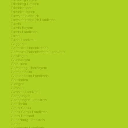
Friedberg-Bayern
Friedberg-Hessen
Friedrichsdorf
Friedrichshafen
Fuerstenfeldbruck
Fuerstenfeldbruck-Landkreis
Fuerth
Fuerth-Bayern
Fuerth-Landkreis
Fulda
Fulda-Landkreis
Gaggenau
Garmisch-Partenkirchen
Garmisch-Partenkirchen-Landkreis
Geislingen
Gelnhausen
Geretsried
Germering-Oberbayern
Germersheim
Germersheim-Landkreis
Gersthofen
Giengen
Giessen
Giessen-Landkreis
Goeppingen
Goeppingen-Landkreis
Griesheim
Gross-Gerau
Gross-Gerau-Landkreis
Gross-Umstadt
Guenzburg-Landkreis
Hanau