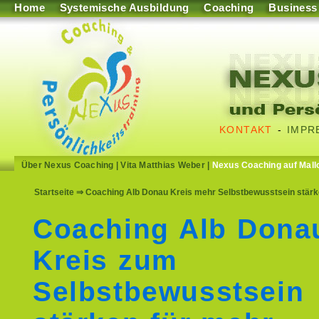
Home
Systemische Ausbildung
Coaching
Business
KONTAKT
-
IMPR
Über Nexus Coaching
|
Vita Matthias Weber
|
Nexus Coaching auf Mall
Startseite
⇒ Coaching Alb Donau Kreis mehr Selbstbewusstsein stärken
Coaching Alb Dona
Kreis zum
Selbstbewusstsein