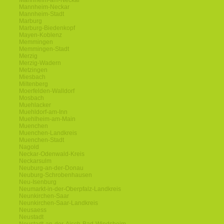
Mannheim-am-Neckar
Mannheim-Neckar
Mannheim-Stadt
Marburg
Marburg-Biedenkopf
Mayen-Koblenz
Memmingen
Memmingen-Stadt
Merzig
Merzig-Wadern
Metzingen
Miesbach
Miltenberg
Moerfelden-Walldorf
Mosbach
Muehlacker
Muehldorf-am-Inn
Muehlheim-am-Main
Muenchen
Muenchen-Landkreis
Muenchen-Stadt
Nagold
Neckar-Odenwald-Kreis
Neckarsulm
Neuburg-an-der-Donau
Neuburg-Schrobenhausen
Neu-Isenburg
Neumarkt-in-der-Oberpfalz-Landkreis
Neunkirchen-Saar
Neunkirchen-Saar-Landkreis
Neusaess
Neustadt