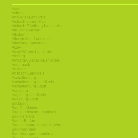
Aalen
Achern
Ahrweiler-Landkreis
Aichach-an-der-Paar
Aichach-Friedberg-Landkreis
Alb-Donau-Kreis
Albstadt
Altenkirchen-Landkreis
Altoetting-Landkreis
Alzey
Alzey-Worms-Landkreis
Amberg
Amberg-Sulzbach-Landkreis
Andernach
Ansbach
Ansbach-Landkreis
Aschaffenburg
Aschaffenburg-Landkreis
Aschaffenburg-Stadt
Augsburg
Augsburg-Landkreis
Augsburg-Stadt
Backnang
Bad-Duerkheim
Bad-Duerkheim-Landkreis
Bad-Hersfeld
Baden-Baden
Bad-Homburg-vor-der-Hoehe
Bad-Kissingen
Bad-Kissingen-Landkreis