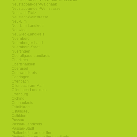
Neustadt-an-der-Aisch-Bad-Windsheim
Neustadt-an-der-Waldnaab
Neustadt-an-der-Weinstrasse
Neustadt-Pfalz
Neustadt-Weinstrasse
Neu-Ulm
Neu-Ulm-Landkreis
Neuwied
Neuwied-Landkreis
Nuernberg
Nuernberger-Land
Nuernberg-Stadt
Nuertingen
Oberallgaeu-Landkreis
Oberkirch
Obertshausen
Oberursel
Odenwaldkreis
Oehringen
Offenbach
Offenbach-am-Main
Offenbach-Landkreis
Offenburg
Olching
Ortenaukreis
Ostalbkreis
Ostallgaeu
Ostfildern
Passau
Passau-Landkreis
Passau-Stadt
Pfaffenhofen-an-der-Ilm