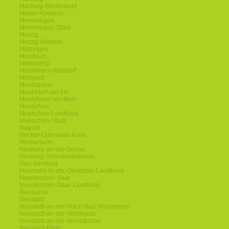
Marburg-Biedenkopf
Mayen-Koblenz
Memmingen
Memmingen-Stadt
Merzig
Merzig-Wadern
Metzingen
Miesbach
Miltenberg
Moerfelden-Walldorf
Mosbach
Muehlacker
Muehldorf-am-Inn
Muehlheim-am-Main
Muenchen
Muenchen-Landkreis
Muenchen-Stadt
Nagold
Neckar-Odenwald-Kreis
Neckarsulm
Neuburg-an-der-Donau
Neuburg-Schrobenhausen
Neu-Isenburg
Neumarkt-in-der-Oberpfalz-Landkreis
Neunkirchen-Saar
Neunkirchen-Saar-Landkreis
Neusaess
Neustadt
Neustadt-an-der-Aisch-Bad-Windsheim
Neustadt-an-der-Waldnaab
Neustadt-an-der-Weinstrasse
Neustadt-Pfalz