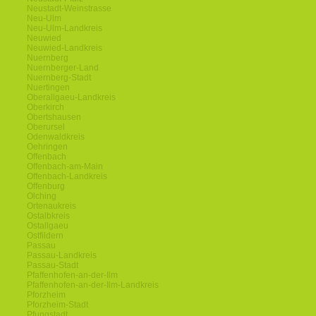
Neustadt-Weinstrasse
Neu-Ulm
Neu-Ulm-Landkreis
Neuwied
Neuwied-Landkreis
Nuernberg
Nuernberger-Land
Nuernberg-Stadt
Nuertingen
Oberallgaeu-Landkreis
Oberkirch
Obertshausen
Oberursel
Odenwaldkreis
Oehringen
Offenbach
Offenbach-am-Main
Offenbach-Landkreis
Offenburg
Olching
Ortenaukreis
Ostalbkreis
Ostallgaeu
Ostfildern
Passau
Passau-Landkreis
Passau-Stadt
Pfaffenhofen-an-der-Ilm
Pfaffenhofen-an-der-Ilm-Landkreis
Pforzheim
Pforzheim-Stadt
Pfungstadt