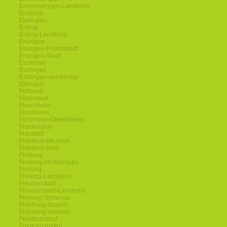
Emmendingen-Landkreis
Enzkreis
Eppingen
Erding
Erding-Landkreis
Erlangen
Erlangen-Hoechstadt
Erlangen-Stadt
Eschborn
Esslingen
Esslingen-am-Neckar
Ettlingen
Fellbach
Filderstadt
Floersheim
Forchheim
Forchheim-Oberfranken
Frankenthal
Frankfurt
Frankfurt-am-Main
Frankfurt-Main
Freiburg
Freiburg-im-Breisgau
Freising
Freising-Landkreis
Freudenstadt
Freudenstadt-Landkreis
Freyung-Grafenau
Friedberg-Bayern
Friedberg-Hessen
Friedrichsdorf
Friedrichshafen