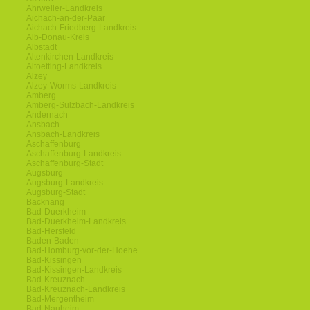
Ahrweiler-Landkreis
Aichach-an-der-Paar
Aichach-Friedberg-Landkreis
Alb-Donau-Kreis
Albstadt
Altenkirchen-Landkreis
Altoetting-Landkreis
Alzey
Alzey-Worms-Landkreis
Amberg
Amberg-Sulzbach-Landkreis
Andernach
Ansbach
Ansbach-Landkreis
Aschaffenburg
Aschaffenburg-Landkreis
Aschaffenburg-Stadt
Augsburg
Augsburg-Landkreis
Augsburg-Stadt
Backnang
Bad-Duerkheim
Bad-Duerkheim-Landkreis
Bad-Hersfeld
Baden-Baden
Bad-Homburg-vor-der-Hoehe
Bad-Kissingen
Bad-Kissingen-Landkreis
Bad-Kreuznach
Bad-Kreuznach-Landkreis
Bad-Mergentheim
Bad-Nauheim