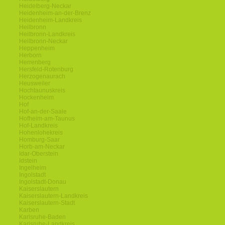
Heidelberg-Neckar
Heidenheim-an-der-Brenz
Heidenheim-Landkreis
Heilbronn
Heilbronn-Landkreis
Heilbronn-Neckar
Heppenheim
Herborn
Herrenberg
Hersfeld-Rotenburg
Herzogenaurach
Heusweiler
Hochtaunuskreis
Hockenheim
Hof
Hof-an-der-Saale
Hofheim-am-Taunus
Hof-Landkreis
Hohenlohekreis
Homburg-Saar
Horb-am-Neckar
Idar-Oberstein
Idstein
Ingelheim
Ingolstadt
Ingolstadt-Donau
Kaiserslautern
Kaiserslautern-Landkreis
Kaiserslautern-Stadt
Karben
Karlsruhe-Baden
Karlsruhe-Landkreis