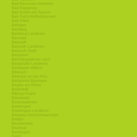
Bad-Neuenahr-Ahrweiler
Bad-Rappenau
Bad-Soden-am-Taunus
Bad-Toelz-Wolfratshausen
Bad-Vilbel
Balingen
Bamberg
Bamberg-Landkreis
Baunatal
Bayreuth
Bayreuth-Landkreis
Bayreuth-Stadt
Bensheim
Berchtesgadener-Land
Bergstraße-Landkreis
Bernkastel-Wittlich
Biberach
Biberach-an-der-Riss
Bietigheim-Bissingen
Bingen-am-Rhein
Birkenfeld
Bitburg-Pruem
Blieskastel
Bodenseekreis
Boeblingen
Boeblingen-Landkreis
Breisgau-Hochschwarzwald
Bretten
Bruchkoebel
Bruchsal
Buedingen
Buehl