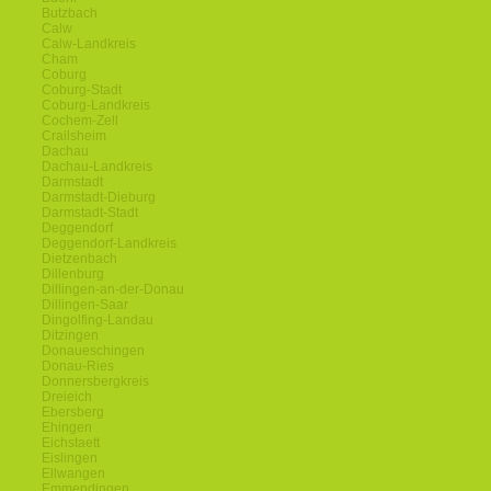
Butzbach
Calw
Calw-Landkreis
Cham
Coburg
Coburg-Stadt
Coburg-Landkreis
Cochem-Zell
Crailsheim
Dachau
Dachau-Landkreis
Darmstadt
Darmstadt-Dieburg
Darmstadt-Stadt
Deggendorf
Deggendorf-Landkreis
Dietzenbach
Dillenburg
Dillingen-an-der-Donau
Dillingen-Saar
Dingolfing-Landau
Ditzingen
Donaueschingen
Donau-Ries
Donnersbergkreis
Dreieich
Ebersberg
Ehingen
Eichstaett
Eislingen
Ellwangen
Emmendingen