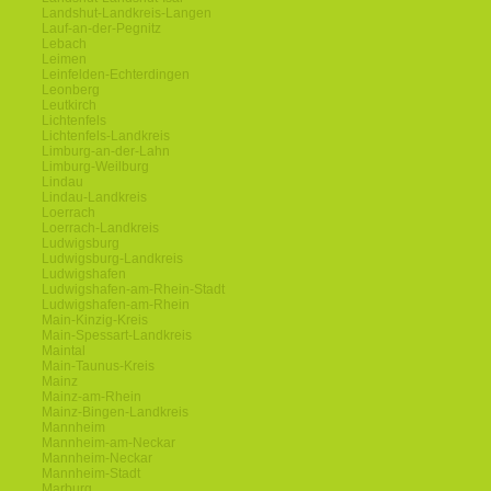
Landshut-Landkreis-Langen
Lauf-an-der-Pegnitz
Lebach
Leimen
Leinfelden-Echterdingen
Leonberg
Leutkirch
Lichtenfels
Lichtenfels-Landkreis
Limburg-an-der-Lahn
Limburg-Weilburg
Lindau
Lindau-Landkreis
Loerrach
Loerrach-Landkreis
Ludwigsburg
Ludwigsburg-Landkreis
Ludwigshafen
Ludwigshafen-am-Rhein-Stadt
Ludwigshafen-am-Rhein
Main-Kinzig-Kreis
Main-Spessart-Landkreis
Maintal
Main-Taunus-Kreis
Mainz
Mainz-am-Rhein
Mainz-Bingen-Landkreis
Mannheim
Mannheim-am-Neckar
Mannheim-Neckar
Mannheim-Stadt
Marburg