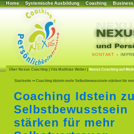
Home
Systemische Ausbildung
Coaching
Business
KONTAKT
-
IMPR
Über Nexus Coaching
|
Vita Matthias Weber
|
Nexus Coaching auf Mall
Startseite
⇒ Coaching Idstein mehr Selbstbewusstsein stärken für meh
Coaching Idstein z
Selbstbewusstsein
stärken für mehr