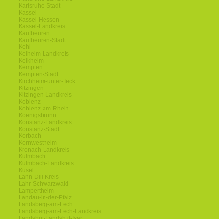
Karlsruhe-Stadt
Kassel
Kassel-Hessen
Kassel-Landkreis
Kaufbeuren
Kaufbeuren-Stadt
Kehl
Kelheim-Landkreis
Kelkheim
Kempten
Kempten-Stadt
Kirchheim-unter-Teck
Kitzingen
Kitzingen-Landkreis
Koblenz
Koblenz-am-Rhein
Koenigsbrunn
Konstanz-Landkreis
Konstanz-Stadt
Korbach
Kornwestheim
Kronach-Landkreis
Kulmbach
Kulmbach-Landkreis
Kusel
Lahn-Dill-Kreis
Lahr-Schwarzwald
Lampertheim
Landau-in-der-Pfalz
Landsberg-am-Lech
Landsberg-am-Lech-Landkreis
Landshut-Landshut-Isar