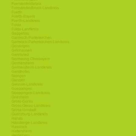
Fuerstenfeldbruck
Fuerstenfeldbruck-Landkreis
Fuerth
Fuerth-Bayern
Fuerth-Landkreis
Fulda
Fulda-Landkreis
Gaggenau
Garmisch-Partenkirchen
Garmisch-Partenkirchen-Landkreis
Geislingen
Gelnhausen
Geretsried
Germering-Oberbayern
Germersheim
Germersheim-Landkreis
Gersthofen
Giengen
Giessen
Giessen-Landkreis
Goeppingen
Goeppingen-Landkreis
Griesheim
Gross-Gerau
Gross-Gerau-Landkreis
Gross-Umstadt
Guenzburg-Landkreis
Hanau
Hassberge-Landkreis
Hassloch
Hattersheim
Heidelberg