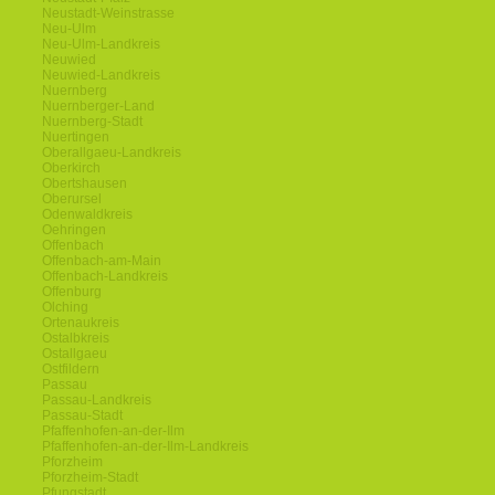
Neustadt-Weinstrasse
Neu-Ulm
Neu-Ulm-Landkreis
Neuwied
Neuwied-Landkreis
Nuernberg
Nuernberger-Land
Nuernberg-Stadt
Nuertingen
Oberallgaeu-Landkreis
Oberkirch
Obertshausen
Oberursel
Odenwaldkreis
Oehringen
Offenbach
Offenbach-am-Main
Offenbach-Landkreis
Offenburg
Olching
Ortenaukreis
Ostalbkreis
Ostallgaeu
Ostfildern
Passau
Passau-Landkreis
Passau-Stadt
Pfaffenhofen-an-der-Ilm
Pfaffenhofen-an-der-Ilm-Landkreis
Pforzheim
Pforzheim-Stadt
Pfungstadt