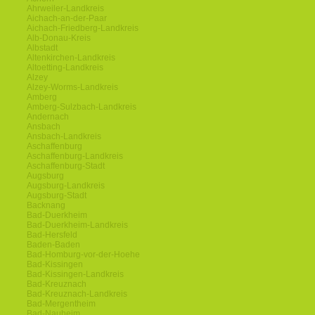
Ahrweiler-Landkreis
Aichach-an-der-Paar
Aichach-Friedberg-Landkreis
Alb-Donau-Kreis
Albstadt
Altenkirchen-Landkreis
Altoetting-Landkreis
Alzey
Alzey-Worms-Landkreis
Amberg
Amberg-Sulzbach-Landkreis
Andernach
Ansbach
Ansbach-Landkreis
Aschaffenburg
Aschaffenburg-Landkreis
Aschaffenburg-Stadt
Augsburg
Augsburg-Landkreis
Augsburg-Stadt
Backnang
Bad-Duerkheim
Bad-Duerkheim-Landkreis
Bad-Hersfeld
Baden-Baden
Bad-Homburg-vor-der-Hoehe
Bad-Kissingen
Bad-Kissingen-Landkreis
Bad-Kreuznach
Bad-Kreuznach-Landkreis
Bad-Mergentheim
Bad-Nauheim