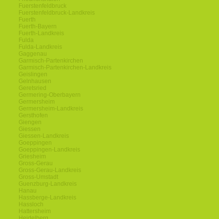
Fuerstenfeldbruck
Fuerstenfeldbruck-Landkreis
Fuerth
Fuerth-Bayern
Fuerth-Landkreis
Fulda
Fulda-Landkreis
Gaggenau
Garmisch-Partenkirchen
Garmisch-Partenkirchen-Landkreis
Geislingen
Gelnhausen
Geretsried
Germering-Oberbayern
Germersheim
Germersheim-Landkreis
Gersthofen
Giengen
Giessen
Giessen-Landkreis
Goeppingen
Goeppingen-Landkreis
Griesheim
Gross-Gerau
Gross-Gerau-Landkreis
Gross-Umstadt
Guenzburg-Landkreis
Hanau
Hassberge-Landkreis
Hassloch
Hattersheim
Heidelberg