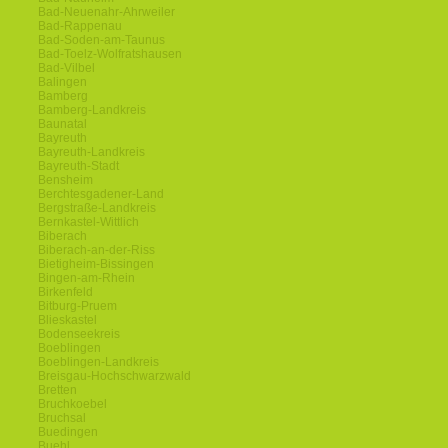
Bad-Neuenahr-Ahrweiler
Bad-Rappenau
Bad-Soden-am-Taunus
Bad-Toelz-Wolfratshausen
Bad-Vilbel
Balingen
Bamberg
Bamberg-Landkreis
Baunatal
Bayreuth
Bayreuth-Landkreis
Bayreuth-Stadt
Bensheim
Berchtesgadener-Land
Bergstraße-Landkreis
Bernkastel-Wittlich
Biberach
Biberach-an-der-Riss
Bietigheim-Bissingen
Bingen-am-Rhein
Birkenfeld
Bitburg-Pruem
Blieskastel
Bodenseekreis
Boeblingen
Boeblingen-Landkreis
Breisgau-Hochschwarzwald
Bretten
Bruchkoebel
Bruchsal
Buedingen
Buehl