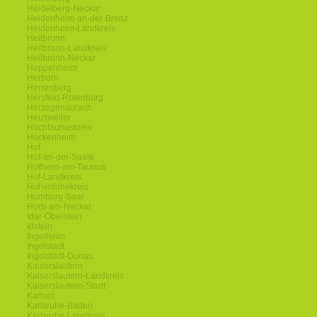
Heidelberg-Neckar
Heidenheim-an-der-Brenz
Heidenheim-Landkreis
Heilbronn
Heilbronn-Landkreis
Heilbronn-Neckar
Heppenheim
Herborn
Herrenberg
Hersfeld-Rotenburg
Herzogenaurach
Heusweiler
Hochtaunuskreis
Hockenheim
Hof
Hof-an-der-Saale
Hofheim-am-Taunus
Hof-Landkreis
Hohenlohekreis
Homburg-Saar
Horb-am-Neckar
Idar-Oberstein
Idstein
Ingelheim
Ingolstadt
Ingolstadt-Donau
Kaiserslautern
Kaiserslautern-Landkreis
Kaiserslautern-Stadt
Karben
Karlsruhe-Baden
Karlsruhe-Landkreis