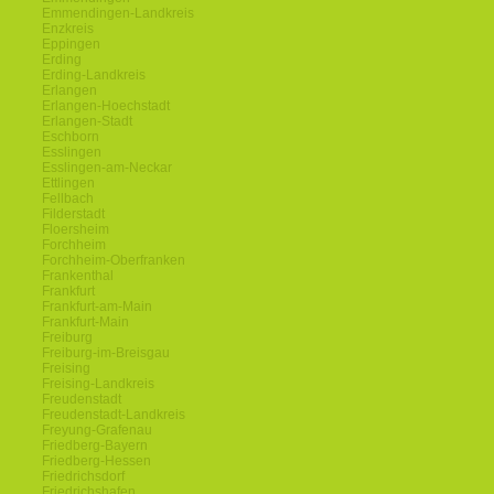
Emmendingen-Landkreis
Enzkreis
Eppingen
Erding
Erding-Landkreis
Erlangen
Erlangen-Hoechstadt
Erlangen-Stadt
Eschborn
Esslingen
Esslingen-am-Neckar
Ettlingen
Fellbach
Filderstadt
Floersheim
Forchheim
Forchheim-Oberfranken
Frankenthal
Frankfurt
Frankfurt-am-Main
Frankfurt-Main
Freiburg
Freiburg-im-Breisgau
Freising
Freising-Landkreis
Freudenstadt
Freudenstadt-Landkreis
Freyung-Grafenau
Friedberg-Bayern
Friedberg-Hessen
Friedrichsdorf
Friedrichshafen