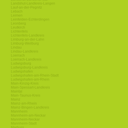
Landshut-Landkreis-Langen
Lauf-an-der-Pegnitz
Lebach
Leimen
Leinfelden-Echterdingen
Leonberg
Leutkirch
Lichtenfels
Lichtenfels-Landkreis
Limburg-an-der-Lahn
Limburg-Weilburg
Lindau
Lindau-Landkreis
Loerrach
Loerrach-Landkreis
Ludwigsburg
Ludwigsburg-Landkreis
Ludwigshafen
Ludwigshafen-am-Rhein-Stadt
Ludwigshafen-am-Rhein
Main-Kinzig-Kreis
Main-Spessart-Landkreis
Maintal
Main-Taunus-Kreis
Mainz
Mainz-am-Rhein
Mainz-Bingen-Landkreis
Mannheim
Mannheim-am-Neckar
Mannheim-Neckar
Mannheim-Stadt
Marburg