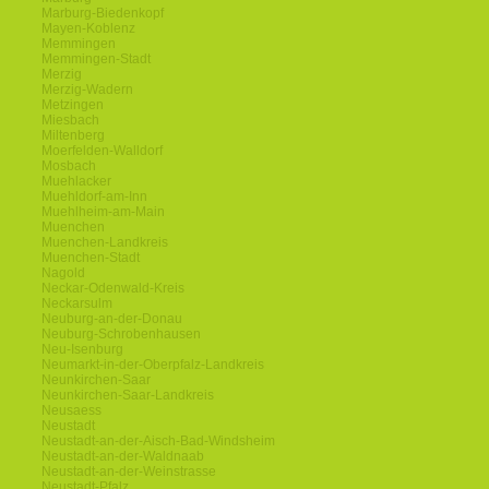
Marburg-Biedenkopf
Mayen-Koblenz
Memmingen
Memmingen-Stadt
Merzig
Merzig-Wadern
Metzingen
Miesbach
Miltenberg
Moerfelden-Walldorf
Mosbach
Muehlacker
Muehldorf-am-Inn
Muehlheim-am-Main
Muenchen
Muenchen-Landkreis
Muenchen-Stadt
Nagold
Neckar-Odenwald-Kreis
Neckarsulm
Neuburg-an-der-Donau
Neuburg-Schrobenhausen
Neu-Isenburg
Neumarkt-in-der-Oberpfalz-Landkreis
Neunkirchen-Saar
Neunkirchen-Saar-Landkreis
Neusaess
Neustadt
Neustadt-an-der-Aisch-Bad-Windsheim
Neustadt-an-der-Waldnaab
Neustadt-an-der-Weinstrasse
Neustadt-Pfalz