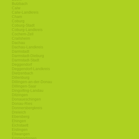
Butzbach
Calw
Calw-Landkreis
Cham
Coburg
Coburg-Stadt
Coburg-Landkreis
Cochem-Zell
Crailsheim
Dachau
Dachau-Landkreis
Darmstadt
Darmstadt-Dieburg
Darmstadt-Stadt
Deggendorf
Deggendorf-Landkreis
Dietzenbach
Dillenburg
Dillingen-an-der-Donau
Dillingen-Saar
Dingolfing-Landau
Ditzingen
Donaueschingen
Donau-Ries
Donnersbergkreis
Dreieich
Ebersberg
Ehingen
Eichstaett
Eislingen
Ellwangen
Emmendingen