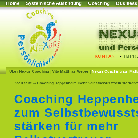
Home
Systemische Ausbildung
Coaching
Business
KONTAKT
-
IMPR
Über Nexus Coaching
|
Vita Matthias Weber
|
Nexus Coaching auf Mall
Startseite
⇒ Coaching Heppenheim mehr Selbstbewusstsein stärken für
Coaching Heppenh
zum Selbstbewusst
stärken für mehr