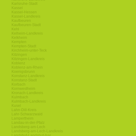
Karlsruhe-Stadt
Kassel
Kassel-Hessen
Kassel-Landkreis
Kaufbeuren
Kaufbeuren-Stadt
Kehl
Kelheim-Landkreis
Kelkheim
Kempten
Kempten-Stadt
Kirchheim-unter-Teck
Kitzingen
Kitzingen-Landkreis
Koblenz
Koblenz-am-Rhein
Koenigsbrunn
Konstanz-Landkreis
Konstanz-Stadt
Korbach
Kornwestheim
Kronach-Landkreis
Kulmbach
Kulmbach-Landkreis
Kusel
Lahn-Dill-Kreis
Lahr-Schwarzwald
Lampertheim
Landau-in-der-Pfalz
Landsberg-am-Lech
Landsberg-am-Lech-Landkreis
Landshut-Landshut-Isar