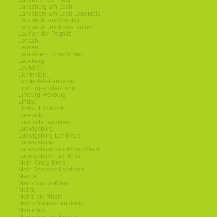
Landau-in-der-Pfalz
Landsberg-am-Lech
Landsberg-am-Lech-Landkreis
Landshut-Landshut-Isar
Landshut-Landkreis-Langen
Lauf-an-der-Pegnitz
Lebach
Leimen
Leinfelden-Echterdingen
Leonberg
Leutkirch
Lichtenfels
Lichtenfels-Landkreis
Limburg-an-der-Lahn
Limburg-Weilburg
Lindau
Lindau-Landkreis
Loerrach
Loerrach-Landkreis
Ludwigsburg
Ludwigsburg-Landkreis
Ludwigshafen
Ludwigshafen-am-Rhein-Stadt
Ludwigshafen-am-Rhein
Main-Kinzig-Kreis
Main-Spessart-Landkreis
Maintal
Main-Taunus-Kreis
Mainz
Mainz-am-Rhein
Mainz-Bingen-Landkreis
Mannheim