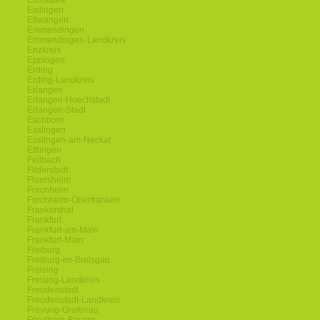
Eichstaett
Eislingen
Ellwangen
Emmendingen
Emmendingen-Landkreis
Enzkreis
Eppingen
Erding
Erding-Landkreis
Erlangen
Erlangen-Hoechstadt
Erlangen-Stadt
Eschborn
Esslingen
Esslingen-am-Neckar
Ettlingen
Fellbach
Filderstadt
Floersheim
Forchheim
Forchheim-Oberfranken
Frankenthal
Frankfurt
Frankfurt-am-Main
Frankfurt-Main
Freiburg
Freiburg-im-Breisgau
Freising
Freising-Landkreis
Freudenstadt
Freudenstadt-Landkreis
Freyung-Grafenau