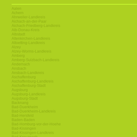
Aalen
Achern
Ahrweiler-Landkreis
Aichach-an-der-Paar
Aichach-Friedberg-Landkreis
Alb-Donau-Kreis
Albstadt
Altenkirchen-Landkreis
Altoetting-Landkreis
Alzey
Alzey-Worms-Landkreis
Amberg
Amberg-Sulzbach-Landkreis
Andernach
Ansbach
Ansbach-Landkreis
Aschaffenburg
Aschaffenburg-Landkreis
Aschaffenburg-Stadt
Augsburg
Augsburg-Landkreis
Augsburg-Stadt
Backnang
Bad-Duerkheim
Bad-Duerkheim-Landkreis
Bad-Hersfeld
Baden-Baden
Bad-Homburg-vor-der-Hoehe
Bad-Kissingen
Bad-Kissingen-Landkreis