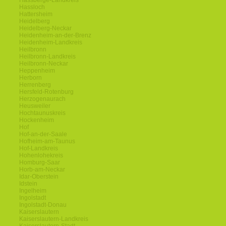
Hassberge-Landkreis
Hassloch
Hattersheim
Heidelberg
Heidelberg-Neckar
Heidenheim-an-der-Brenz
Heidenheim-Landkreis
Heilbronn
Heilbronn-Landkreis
Heilbronn-Neckar
Heppenheim
Herborn
Herrenberg
Hersfeld-Rotenburg
Herzogenaurach
Heusweiler
Hochtaunuskreis
Hockenheim
Hof
Hof-an-der-Saale
Hofheim-am-Taunus
Hof-Landkreis
Hohenlohekreis
Homburg-Saar
Horb-am-Neckar
Idar-Oberstein
Idstein
Ingelheim
Ingolstadt
Ingolstadt-Donau
Kaiserslautern
Kaiserslautern-Landkreis