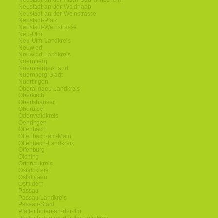
Neustadt-an-der-Aisch-Bad-Windsheim
Neustadt-an-der-Waldnaab
Neustadt-an-der-Weinstrasse
Neustadt-Pfalz
Neustadt-Weinstrasse
Neu-Ulm
Neu-Ulm-Landkreis
Neuwied
Neuwied-Landkreis
Nuernberg
Nuernberger-Land
Nuernberg-Stadt
Nuertingen
Oberallgaeu-Landkreis
Oberkirch
Obertshausen
Oberursel
Odenwaldkreis
Oehringen
Offenbach
Offenbach-am-Main
Offenbach-Landkreis
Offenburg
Olching
Ortenaukreis
Ostalbkreis
Ostallgaeu
Ostfildern
Passau
Passau-Landkreis
Passau-Stadt
Pfaffenhofen-an-der-Ilm