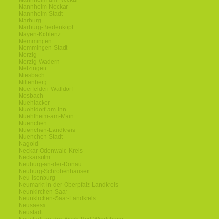
Mannheim-am-Neckar
Mannheim-Neckar
Mannheim-Stadt
Marburg
Marburg-Biedenkopf
Mayen-Koblenz
Memmingen
Memmingen-Stadt
Merzig
Merzig-Wadern
Metzingen
Miesbach
Miltenberg
Moerfelden-Walldorf
Mosbach
Muehlacker
Muehldorf-am-Inn
Muehlheim-am-Main
Muenchen
Muenchen-Landkreis
Muenchen-Stadt
Nagold
Neckar-Odenwald-Kreis
Neckarsulm
Neuburg-an-der-Donau
Neuburg-Schrobenhausen
Neu-Isenburg
Neumarkt-in-der-Oberpfalz-Landkreis
Neunkirchen-Saar
Neunkirchen-Saar-Landkreis
Neusaess
Neustadt