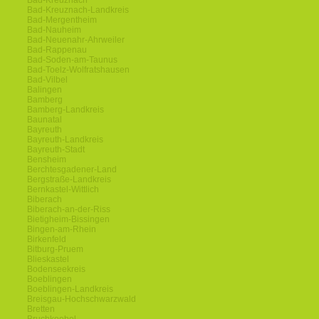
Bad-Kreuznach
Bad-Kreuznach-Landkreis
Bad-Mergentheim
Bad-Nauheim
Bad-Neuenahr-Ahrweiler
Bad-Rappenau
Bad-Soden-am-Taunus
Bad-Toelz-Wolfratshausen
Bad-Vilbel
Balingen
Bamberg
Bamberg-Landkreis
Baunatal
Bayreuth
Bayreuth-Landkreis
Bayreuth-Stadt
Bensheim
Berchtesgadener-Land
Bergstraße-Landkreis
Bernkastel-Wittlich
Biberach
Biberach-an-der-Riss
Bietigheim-Bissingen
Bingen-am-Rhein
Birkenfeld
Bitburg-Pruem
Blieskastel
Bodenseekreis
Boeblingen
Boeblingen-Landkreis
Breisgau-Hochschwarzwald
Bretten