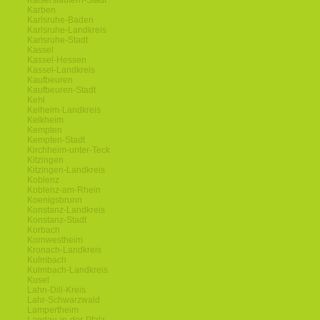
Kaiserslautern-Stadt
Karben
Karlsruhe-Baden
Karlsruhe-Landkreis
Karlsruhe-Stadt
Kassel
Kassel-Hessen
Kassel-Landkreis
Kaufbeuren
Kaufbeuren-Stadt
Kehl
Kelheim-Landkreis
Kelkheim
Kempten
Kempten-Stadt
Kirchheim-unter-Teck
Kitzingen
Kitzingen-Landkreis
Koblenz
Koblenz-am-Rhein
Koenigsbrunn
Konstanz-Landkreis
Konstanz-Stadt
Korbach
Kornwestheim
Kronach-Landkreis
Kulmbach
Kulmbach-Landkreis
Kusel
Lahn-Dill-Kreis
Lahr-Schwarzwald
Lampertheim