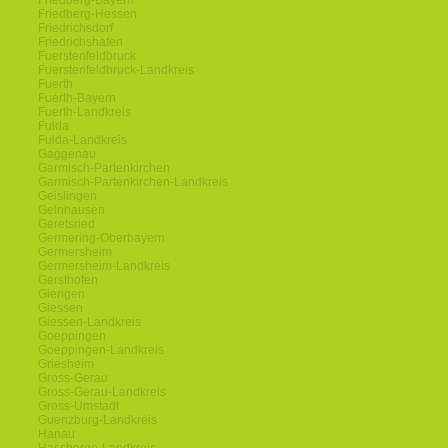
Friedberg-Bayern
Friedberg-Hessen
Friedrichsdorf
Friedrichshafen
Fuerstenfeldbruck
Fuerstenfeldbruck-Landkreis
Fuerth
Fuerth-Bayern
Fuerth-Landkreis
Fulda
Fulda-Landkreis
Gaggenau
Garmisch-Partenkirchen
Garmisch-Partenkirchen-Landkreis
Geislingen
Gelnhausen
Geretsried
Germering-Oberbayern
Germersheim
Germersheim-Landkreis
Gersthofen
Giengen
Giessen
Giessen-Landkreis
Goeppingen
Goeppingen-Landkreis
Griesheim
Gross-Gerau
Gross-Gerau-Landkreis
Gross-Umstadt
Guenzburg-Landkreis
Hanau