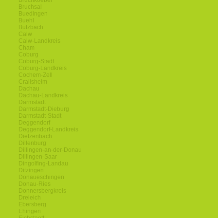
Bruchkoebel
Bruchsal
Buedingen
Buehl
Butzbach
Calw
Calw-Landkreis
Cham
Coburg
Coburg-Stadt
Coburg-Landkreis
Cochem-Zell
Crailsheim
Dachau
Dachau-Landkreis
Darmstadt
Darmstadt-Dieburg
Darmstadt-Stadt
Deggendorf
Deggendorf-Landkreis
Dietzenbach
Dillenburg
Dillingen-an-der-Donau
Dillingen-Saar
Dingolfing-Landau
Ditzingen
Donaueschingen
Donau-Ries
Donnersbergkreis
Dreieich
Ebersberg
Ehingen