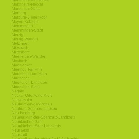
Mannheim-am-Neckar
Mannheim-Neckar
Mannheim-Stadt
Marburg
Marburg-Biedenkopf
Mayen-Koblenz
Memmingen
Memmingen-Stadt
Merzig
Merzig-Wadern
Metzingen
Miesbach
Miltenberg
Moerfelden-Walldorf
Mosbach
Muehlacker
Muehldorf-am-Inn
Muehlheim-am-Main
Muenchen
Muenchen-Landkreis
Muenchen-Stadt
Nagold
Neckar-Odenwald-Kreis
Neckarsulm
Neuburg-an-der-Donau
Neuburg-Schrobenhausen
Neu-Isenburg
Neumarkt-in-der-Oberpfalz-Landkreis
Neunkirchen-Saar
Neunkirchen-Saar-Landkreis
Neusaess
Neustadt