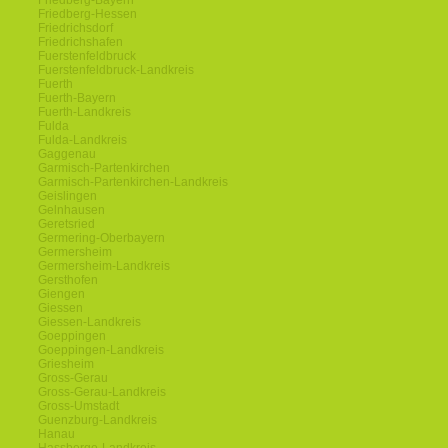
Friedberg-Bayern
Friedberg-Hessen
Friedrichsdorf
Friedrichshafen
Fuerstenfeldbruck
Fuerstenfeldbruck-Landkreis
Fuerth
Fuerth-Bayern
Fuerth-Landkreis
Fulda
Fulda-Landkreis
Gaggenau
Garmisch-Partenkirchen
Garmisch-Partenkirchen-Landkreis
Geislingen
Gelnhausen
Geretsried
Germering-Oberbayern
Germersheim
Germersheim-Landkreis
Gersthofen
Giengen
Giessen
Giessen-Landkreis
Goeppingen
Goeppingen-Landkreis
Griesheim
Gross-Gerau
Gross-Gerau-Landkreis
Gross-Umstadt
Guenzburg-Landkreis
Hanau