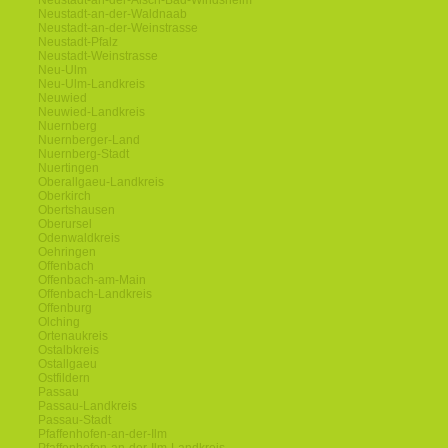
Neustadt-an-der-Aisch-Bad-Windsheim
Neustadt-an-der-Waldnaab
Neustadt-an-der-Weinstrasse
Neustadt-Pfalz
Neustadt-Weinstrasse
Neu-Ulm
Neu-Ulm-Landkreis
Neuwied
Neuwied-Landkreis
Nuernberg
Nuernberger-Land
Nuernberg-Stadt
Nuertingen
Oberallgaeu-Landkreis
Oberkirch
Obertshausen
Oberursel
Odenwaldkreis
Oehringen
Offenbach
Offenbach-am-Main
Offenbach-Landkreis
Offenburg
Olching
Ortenaukreis
Ostalbkreis
Ostallgaeu
Ostfildern
Passau
Passau-Landkreis
Passau-Stadt
Pfaffenhofen-an-der-Ilm