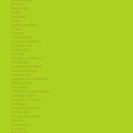
Bruchkoebel
Bruchsal
Buedingen
Buehl
Butzbach
Calw
Calw-Landkreis
Cham
Coburg
Coburg-Stadt
Coburg-Landkreis
Cochem-Zell
Crailsheim
Dachau
Dachau-Landkreis
Darmstadt
Darmstadt-Dieburg
Darmstadt-Stadt
Deggendorf
Deggendorf-Landkreis
Dietzenbach
Dillenburg
Dillingen-an-der-Donau
Dillingen-Saar
Dingolfing-Landau
Ditzingen
Donaueschingen
Donau-Ries
Donnersbergkreis
Dreieich
Ebersberg
Ehingen