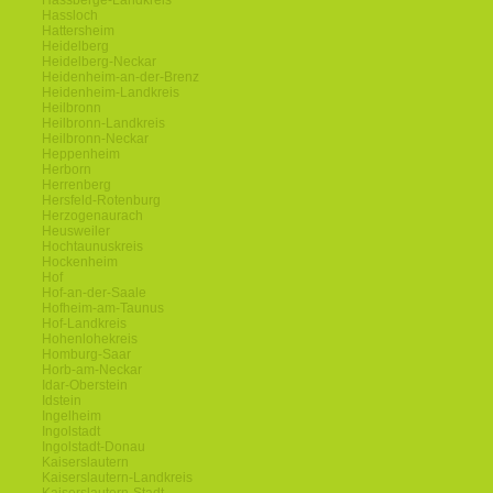
Hassberge-Landkreis
Hassloch
Hattersheim
Heidelberg
Heidelberg-Neckar
Heidenheim-an-der-Brenz
Heidenheim-Landkreis
Heilbronn
Heilbronn-Landkreis
Heilbronn-Neckar
Heppenheim
Herborn
Herrenberg
Hersfeld-Rotenburg
Herzogenaurach
Heusweiler
Hochtaunuskreis
Hockenheim
Hof
Hof-an-der-Saale
Hofheim-am-Taunus
Hof-Landkreis
Hohenlohekreis
Homburg-Saar
Horb-am-Neckar
Idar-Oberstein
Idstein
Ingelheim
Ingolstadt
Ingolstadt-Donau
Kaiserslautern
Kaiserslautern-Landkreis