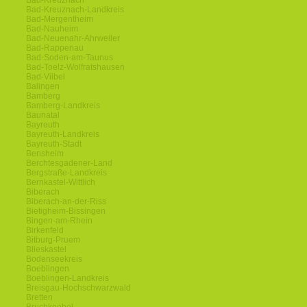
Bad-Kreuznach
Bad-Kreuznach-Landkreis
Bad-Mergentheim
Bad-Nauheim
Bad-Neuenahr-Ahrweiler
Bad-Rappenau
Bad-Soden-am-Taunus
Bad-Toelz-Wolfratshausen
Bad-Vilbel
Balingen
Bamberg
Bamberg-Landkreis
Baunatal
Bayreuth
Bayreuth-Landkreis
Bayreuth-Stadt
Bensheim
Berchtesgadener-Land
Bergstraße-Landkreis
Bernkastel-Wittlich
Biberach
Biberach-an-der-Riss
Bietigheim-Bissingen
Bingen-am-Rhein
Birkenfeld
Bitburg-Pruem
Blieskastel
Bodenseekreis
Boeblingen
Boeblingen-Landkreis
Breisgau-Hochschwarzwald
Bretten