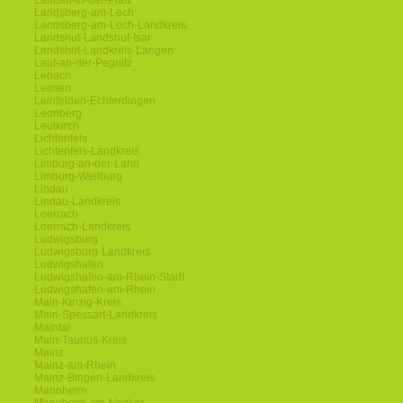
Landau-in-der-Pfalz
Landsberg-am-Lech
Landsberg-am-Lech-Landkreis
Landshut-Landshut-Isar
Landshut-Landkreis-Langen
Lauf-an-der-Pegnitz
Lebach
Leimen
Leinfelden-Echterdingen
Leonberg
Leutkirch
Lichtenfels
Lichtenfels-Landkreis
Limburg-an-der-Lahn
Limburg-Weilburg
Lindau
Lindau-Landkreis
Loerrach
Loerrach-Landkreis
Ludwigsburg
Ludwigsburg-Landkreis
Ludwigshafen
Ludwigshafen-am-Rhein-Stadt
Ludwigshafen-am-Rhein
Main-Kinzig-Kreis
Main-Spessart-Landkreis
Maintal
Main-Taunus-Kreis
Mainz
Mainz-am-Rhein
Mainz-Bingen-Landkreis
Mannheim