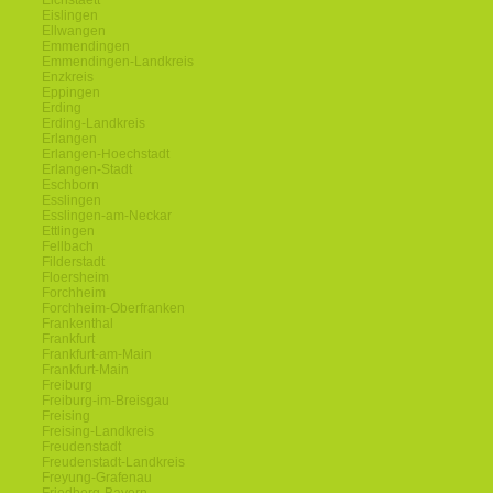
Eichstaett
Eislingen
Ellwangen
Emmendingen
Emmendingen-Landkreis
Enzkreis
Eppingen
Erding
Erding-Landkreis
Erlangen
Erlangen-Hoechstadt
Erlangen-Stadt
Eschborn
Esslingen
Esslingen-am-Neckar
Ettlingen
Fellbach
Filderstadt
Floersheim
Forchheim
Forchheim-Oberfranken
Frankenthal
Frankfurt
Frankfurt-am-Main
Frankfurt-Main
Freiburg
Freiburg-im-Breisgau
Freising
Freising-Landkreis
Freudenstadt
Freudenstadt-Landkreis
Freyung-Grafenau