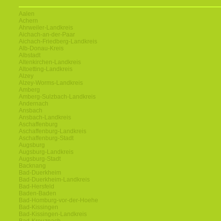
Aalen
Achern
Ahrweiler-Landkreis
Aichach-an-der-Paar
Aichach-Friedberg-Landkreis
Alb-Donau-Kreis
Albstadt
Altenkirchen-Landkreis
Altoetting-Landkreis
Alzey
Alzey-Worms-Landkreis
Amberg
Amberg-Sulzbach-Landkreis
Andernach
Ansbach
Ansbach-Landkreis
Aschaffenburg
Aschaffenburg-Landkreis
Aschaffenburg-Stadt
Augsburg
Augsburg-Landkreis
Augsburg-Stadt
Backnang
Bad-Duerkheim
Bad-Duerkheim-Landkreis
Bad-Hersfeld
Baden-Baden
Bad-Homburg-vor-der-Hoehe
Bad-Kissingen
Bad-Kissingen-Landkreis