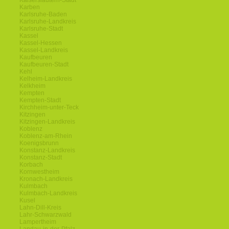
Kaiserslautern-Stadt
Karben
Karlsruhe-Baden
Karlsruhe-Landkreis
Karlsruhe-Stadt
Kassel
Kassel-Hessen
Kassel-Landkreis
Kaufbeuren
Kaufbeuren-Stadt
Kehl
Kelheim-Landkreis
Kelkheim
Kempten
Kempten-Stadt
Kirchheim-unter-Teck
Kitzingen
Kitzingen-Landkreis
Koblenz
Koblenz-am-Rhein
Koenigsbrunn
Konstanz-Landkreis
Konstanz-Stadt
Korbach
Kornwestheim
Kronach-Landkreis
Kulmbach
Kulmbach-Landkreis
Kusel
Lahn-Dill-Kreis
Lahr-Schwarzwald
Lampertheim