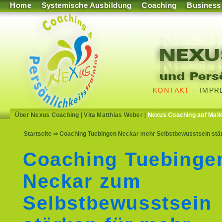
Home
Systemische Ausbildung
Coaching
Business
KONTAKT
-
IMPR
Über Nexus Coaching
|
Vita Matthias Weber
|
Nexus Coaching auf Mall
Startseite
⇒ Coaching Tuebingen Neckar mehr Selbstbewusstsein stärke
Coaching Tuebinge
Neckar zum
Selbstbewusstsein