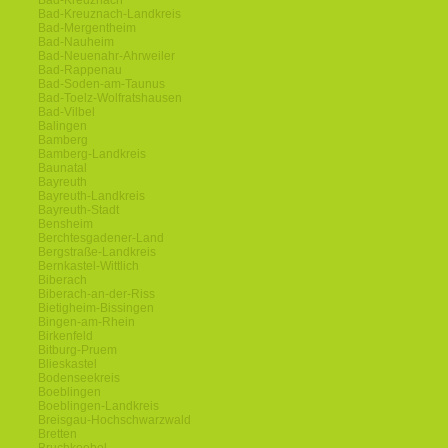
Bad-Kreuznach
Bad-Kreuznach-Landkreis
Bad-Mergentheim
Bad-Nauheim
Bad-Neuenahr-Ahrweiler
Bad-Rappenau
Bad-Soden-am-Taunus
Bad-Toelz-Wolfratshausen
Bad-Vilbel
Balingen
Bamberg
Bamberg-Landkreis
Baunatal
Bayreuth
Bayreuth-Landkreis
Bayreuth-Stadt
Bensheim
Berchtesgadener-Land
Bergstraße-Landkreis
Bernkastel-Wittlich
Biberach
Biberach-an-der-Riss
Bietigheim-Bissingen
Bingen-am-Rhein
Birkenfeld
Bitburg-Pruem
Blieskastel
Bodenseekreis
Boeblingen
Boeblingen-Landkreis
Breisgau-Hochschwarzwald
Bretten