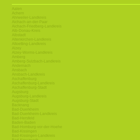
Aalen
Achern
Ahrweiler-Landkreis
Aichach-an-der-Paar
Aichach-Friedberg-Landkreis
Alb-Donau-Kreis
Albstadt
Altenkirchen-Landkreis
Altoetting-Landkreis
Alzey
Alzey-Worms-Landkreis
Amberg
Amberg-Sulzbach-Landkreis
Andernach
Ansbach
Ansbach-Landkreis
Aschaffenburg
Aschaffenburg-Landkreis
Aschaffenburg-Stadt
Augsburg
Augsburg-Landkreis
Augsburg-Stadt
Backnang
Bad-Duerkheim
Bad-Duerkheim-Landkreis
Bad-Hersfeld
Baden-Baden
Bad-Homburg-vor-der-Hoehe
Bad-Kissingen
Bad-Kissingen-Landkreis