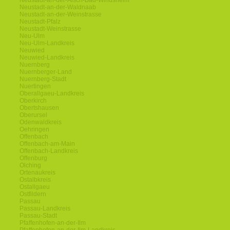
Neustadt-an-der-Aisch-Bad-Windsheim
Neustadt-an-der-Waldnaab
Neustadt-an-der-Weinstrasse
Neustadt-Pfalz
Neustadt-Weinstrasse
Neu-Ulm
Neu-Ulm-Landkreis
Neuwied
Neuwied-Landkreis
Nuernberg
Nuernberger-Land
Nuernberg-Stadt
Nuertingen
Oberallgaeu-Landkreis
Oberkirch
Obertshausen
Oberursel
Odenwaldkreis
Oehringen
Offenbach
Offenbach-am-Main
Offenbach-Landkreis
Offenburg
Olching
Ortenaukreis
Ostalbkreis
Ostallgaeu
Ostfildern
Passau
Passau-Landkreis
Passau-Stadt
Pfaffenhofen-an-der-Ilm