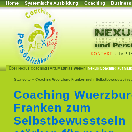
Home
Systemische Ausbildung
Coaching
Business
KONTAKT
-
IMPR
Über Nexus Coaching
|
Vita Matthias Weber
|
Nexus Coaching auf Mall
Startseite
⇒ Coaching Wuerzburg Franken mehr Selbstbewusstsein stär
Coaching Wuerzbur
Franken zum
Selbstbewusstsein