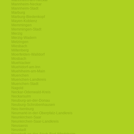
Mannheim-am-Neckar
Mannheim-Neckar
Mannheim-Stadt
Marburg
Marburg-Biedenkopf
Mayen-Koblenz
Memmingen
Memmingen-Stadt
Merzig
Merzig-Wadern
Metzingen
Miesbach
Miltenberg
Moerfelden-Walldorf
Mosbach
Muehlacker
Muehldorf-am-Inn
Muehlheim-am-Main
Muenchen
Muenchen-Landkreis
Muenchen-Stadt
Nagold
Neckar-Odenwald-Kreis
Neckarsulm
Neuburg-an-der-Donau
Neuburg-Schrobenhausen
Neu-Isenburg
Neumarkt-in-der-Oberpfalz-Landkreis
Neunkirchen-Saar
Neunkirchen-Saar-Landkreis
Neusaess
Neustadt