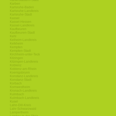
Kaiserslautern-Stadt
Karben
Karlsruhe-Baden
Karlsruhe-Landkreis
Karlsruhe-Stadt
Kassel
Kassel-Hessen
Kassel-Landkreis
Kaufbeuren
Kaufbeuren-Stadt
Kehl
Kelheim-Landkreis
Kelkheim
Kempten
Kempten-Stadt
Kirchheim-unter-Teck
Kitzingen
Kitzingen-Landkreis
Koblenz
Koblenz-am-Rhein
Koenigsbrunn
Konstanz-Landkreis
Konstanz-Stadt
Korbach
Kornwestheim
Kronach-Landkreis
Kulmbach
Kulmbach-Landkreis
Kusel
Lahn-Dill-Kreis
Lahr-Schwarzwald
Lampertheim