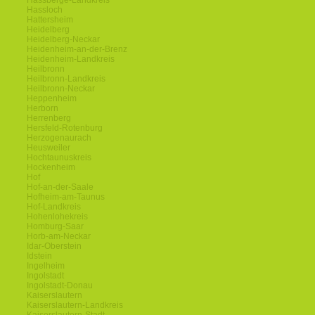
Hassberge-Landkreis
Hassloch
Hattersheim
Heidelberg
Heidelberg-Neckar
Heidenheim-an-der-Brenz
Heidenheim-Landkreis
Heilbronn
Heilbronn-Landkreis
Heilbronn-Neckar
Heppenheim
Herborn
Herrenberg
Hersfeld-Rotenburg
Herzogenaurach
Heusweiler
Hochtaunuskreis
Hockenheim
Hof
Hof-an-der-Saale
Hofheim-am-Taunus
Hof-Landkreis
Hohenlohekreis
Homburg-Saar
Horb-am-Neckar
Idar-Oberstein
Idstein
Ingelheim
Ingolstadt
Ingolstadt-Donau
Kaiserslautern
Kaiserslautern-Landkreis