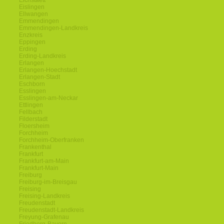
Eichstaett
Eislingen
Ellwangen
Emmendingen
Emmendingen-Landkreis
Enzkreis
Eppingen
Erding
Erding-Landkreis
Erlangen
Erlangen-Hoechstadt
Erlangen-Stadt
Eschborn
Esslingen
Esslingen-am-Neckar
Ettlingen
Fellbach
Filderstadt
Floersheim
Forchheim
Forchheim-Oberfranken
Frankenthal
Frankfurt
Frankfurt-am-Main
Frankfurt-Main
Freiburg
Freiburg-im-Breisgau
Freising
Freising-Landkreis
Freudenstadt
Freudenstadt-Landkreis
Freyung-Grafenau