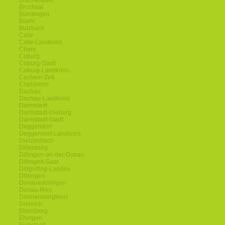
Bruchkoebel
Bruchsal
Buedingen
Buehl
Butzbach
Calw
Calw-Landkreis
Cham
Coburg
Coburg-Stadt
Coburg-Landkreis
Cochem-Zell
Crailsheim
Dachau
Dachau-Landkreis
Darmstadt
Darmstadt-Dieburg
Darmstadt-Stadt
Deggendorf
Deggendorf-Landkreis
Dietzenbach
Dillenburg
Dillingen-an-der-Donau
Dillingen-Saar
Dingolfing-Landau
Ditzingen
Donaueschingen
Donau-Ries
Donnersbergkreis
Dreieich
Ebersberg
Ehingen