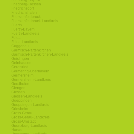
Friedberg-Bayern
Friedberg-Hessen
Friedrichsdorf
Friedrichshafen
Fuerstenfeldbruck
Fuerstenfeldbruck-Landkreis
Fuerth
Fuerth-Bayern
Fuerth-Landkreis
Fulda
Fulda-Landkreis
Gaggenau
Garmisch-Partenkirchen
Garmisch-Partenkirchen-Landkreis
Geislingen
Gelnhausen
Geretsried
Germering-Oberbayern
Germersheim
Germersheim-Landkreis
Gersthofen
Giengen
Giessen
Giessen-Landkreis
Goeppingen
Goeppingen-Landkreis
Griesheim
Gross-Gerau
Gross-Gerau-Landkreis
Gross-Umstadt
Guenzburg-Landkreis
Hanau