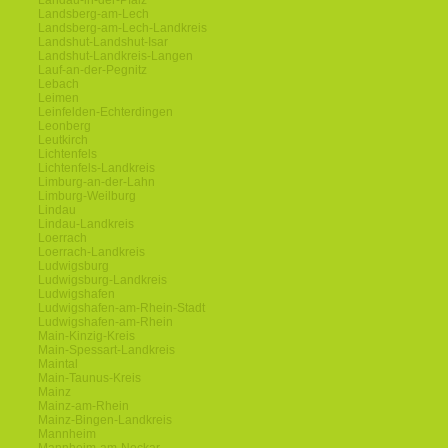
Landau-in-der-Pfalz
Landsberg-am-Lech
Landsberg-am-Lech-Landkreis
Landshut-Landshut-Isar
Landshut-Landkreis-Langen
Lauf-an-der-Pegnitz
Lebach
Leimen
Leinfelden-Echterdingen
Leonberg
Leutkirch
Lichtenfels
Lichtenfels-Landkreis
Limburg-an-der-Lahn
Limburg-Weilburg
Lindau
Lindau-Landkreis
Loerrach
Loerrach-Landkreis
Ludwigsburg
Ludwigsburg-Landkreis
Ludwigshafen
Ludwigshafen-am-Rhein-Stadt
Ludwigshafen-am-Rhein
Main-Kinzig-Kreis
Main-Spessart-Landkreis
Maintal
Main-Taunus-Kreis
Mainz
Mainz-am-Rhein
Mainz-Bingen-Landkreis
Mannheim